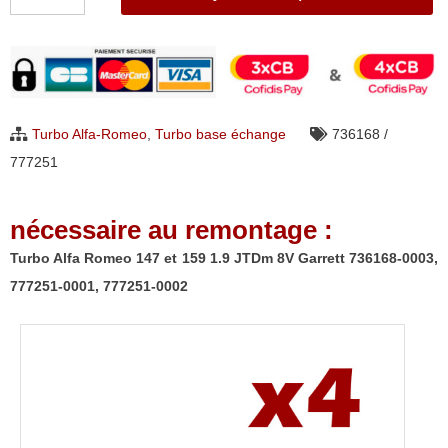
de
Turbo
Alfa
Romeo
147
Turbo Alfa-Romeo
,
Turbo base échange
736168 /
et
777251
159
1.9
nécessaire au remontage :
JTDm
8V
Turbo Alfa Romeo 147 et 159 1.9 JTDm 8V Garrett 736168-0003,
Garrett
777251-0001, 777251-0002
736168-
0003,
777251-
0001,
777251-