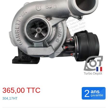
365,00 TTC
2
ans
garantie
304,17HT