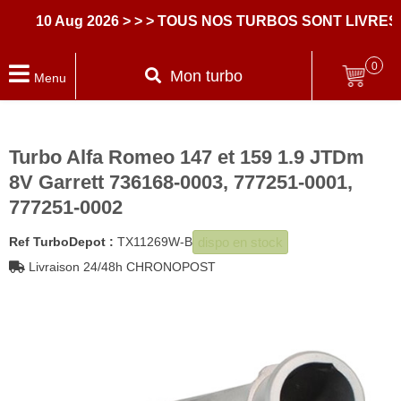
10 Aug 2026
> > > TOUS NOS TURBOS SONT LIVRES A
0
Mon turbo
Menu
Turbo Alfa Romeo 147 et 159 1.9 JTDm
8V Garrett 736168-0003, 777251-0001,
777251-0002
dispo en stock
Ref TurboDepot :
TX11269W-B
Livraison 24/48h CHRONOPOST