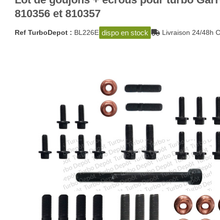
810356 et 810357
dispo en stock
Ref TurboDepot :
BL226E
Livraison 24/48