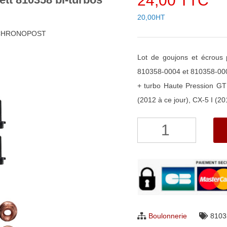
24,00 TTC
20,00HT
h CHRONOPOST
Lot de goujons et écrou
810358-0004 et 810358-00
+ turbo Haute Pression G
(2012 à ce jour), CX-5 I (2
quantité
de
Lot
de
goujons
+
écrous
Boulonnerie
8103
pour