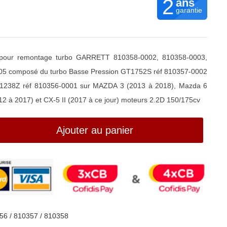
2
ans
garantie
s pour remontage turbo GARRETT 810358-0002, 810358-0003,
05 composé du turbo Basse Pression GT1752S réf 810357-0002
T1238Z réf 810356-0001 sur MAZDA 3 (2013 à 2018), Mazda 6
012 à 2017) et CX-5 II (2017 à ce jour) moteurs 2.2D 150/175cv
Ajouter au panier
56 / 810357 / 810358