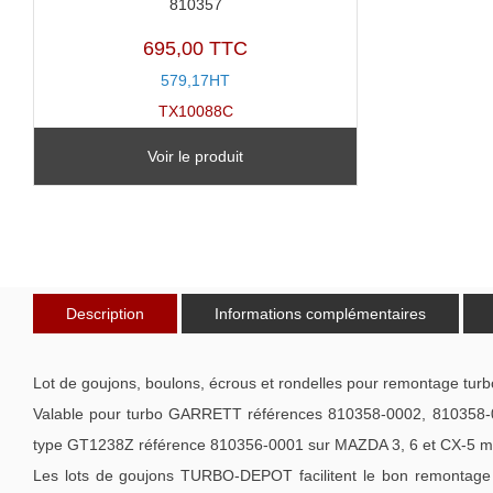
810357
695,00 TTC
579,17HT
TX10088C
Voir le produit
Description
Informations complémentaires
Lot de goujons, boulons, écrous et rondelles pour remontage turb
Valable pour turbo GARRETT références 810358-0002, 810358-
type GT1238Z référence 810356-0001 sur MAZDA 3, 6 et CX-5 m
Les lots de goujons TURBO-DEPOT facilitent le bon remontage d