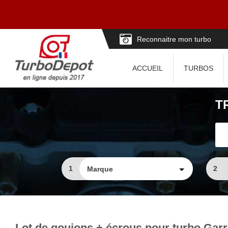
Reconnaitre mon turbo
ACCUEIL
TURBOS
T
1
2
Lot de goujons + écrous pour turbo Garr