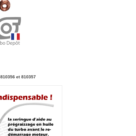
turbo
Garrett
810358
bi-
turbos
810356
et
810357
 810356 et 810357