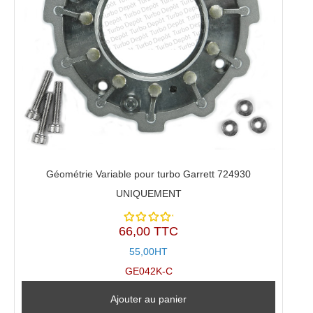
Géométrie Variable pour turbo Garrett 724930
UNIQUEMENT
66,00 TTC
Note
5.00
sur
55,00HT
5
GE042K-C
Ajouter au panier