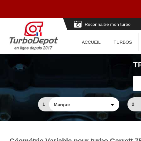
Reconnaitre mon turbo
ACCUEIL
TURBOS
T
1
2
Géométrie Variable pour turbo Garret