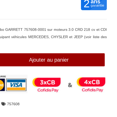
2
ans
garantie
urbo GARRETT 757608-0001 sur moteurs 3.0 CRD 218 cv et CDI
uipant véhicules MERCEDES, CHYSLER et JEEP (voir liste des
Ajouter au panier
757608