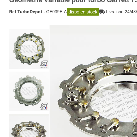
dispo en stock
Ref TurboDepot :
GE039E-A
Livraison 24/