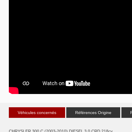
Véhicules concernés
Références Origine
CHRYSLER 300 C (2003-2010) DIESEL 3.0 CRD 218cv