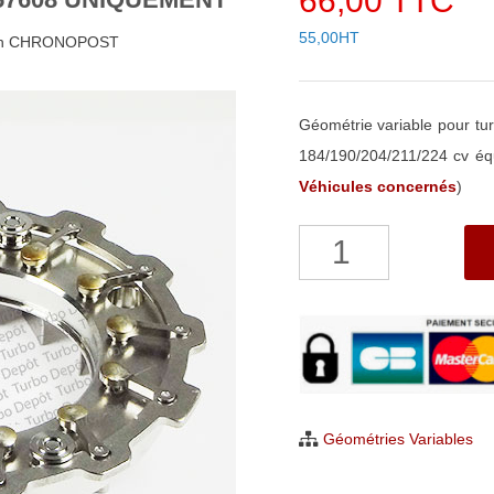
66,00 TTC
55,00HT
48h CHRONOPOST
Géométrie variable pour t
184/190/204/211/224 cv éq
Véhicules concernés
)
quantité
de
Géométrie
Variable
pour
turbo
Garrett
Géométries Variables
757608
UNIQUEMENT