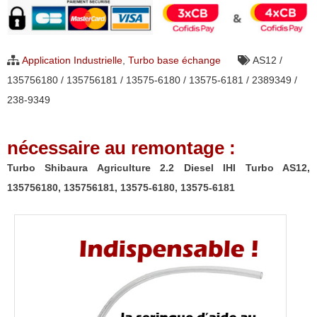
Shibaura
Agriculture
2.2
Application Industrielle
,
Turbo base échange
AS12 /
Diesel
135756180 / 135756181 / 13575-6180 / 13575-6181 / 2389349 /
IHI
238-9349
Turbo
AS12,
nécessaire au remontage :
135756180,
135756181,
Turbo Shibaura Agriculture 2.2 Diesel IHI Turbo AS12,
13575-
135756180, 135756181, 13575-6180, 13575-6181
6180,
13575-
6181