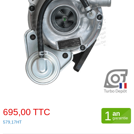
695,00 TTC
1
an
garantie
579,17HT