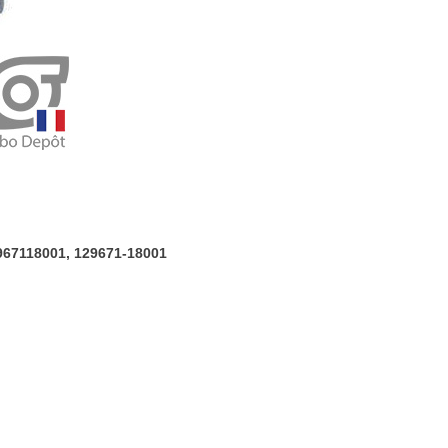
MYCZ,
12967118001,
129671-
18001
967118001, 129671-18001