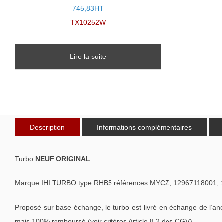
745,83HT
TX10252W
Lire la suite
Description
Informations complémentaires
Turbo
NEUF ORIGINAL
Marque IHI TURBO type RHB5 références MYCZ, 12967118001, 
Proposé sur base échange, le turbo est livré en échange de l’an
mais 100% remboursé (voir critères Article 8.2 des CGV).