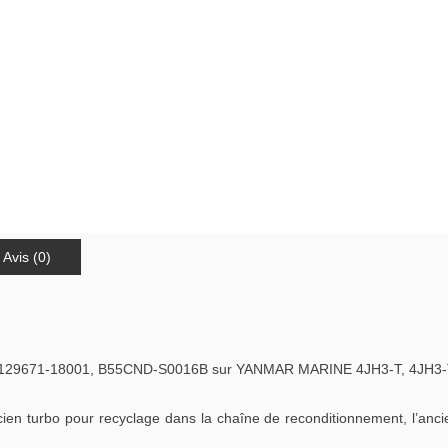
Avis (0)
129671-18001, B55CND-S0016B sur YANMAR MARINE 4JH3-T, 4JH3-TE
cien turbo pour recyclage dans la chaîne de reconditionnement, l’anci