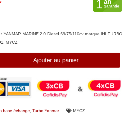
C
1
an
garantie
r YANMAR MARINE 2.0 Diesel 69/75/110cv marque IHI TURBO
01, MYCZ
Ajouter au panier
o base échange
,
Turbo Yanmar
MYCZ