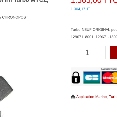
1.565,00 TT
1.304,17HT
48h CHRONOPOST
Turbo NEUF ORIGINAL pou
12967118001, 129671-180
quantité
de
Turbo
NEUF
ORIGINAL
Yanmar
2.0
Application Marine
,
Turb
Diesel
IHI
Turbo