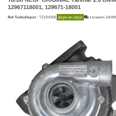
12967118001, 129671-18001
dispo en stock
Ref TurboDepot :
TZ10430E
Livraison 24/