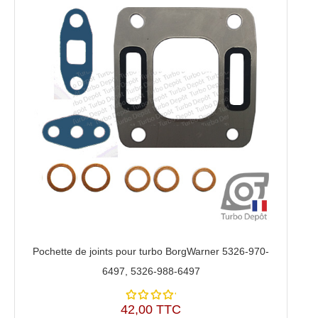
Pochette de joints pour turbo BorgWarner 5326-970-
6497, 5326-988-6497
42,00 TTC
Note