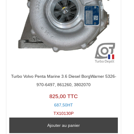
Turbo Volvo Penta Marine 3.6 Diesel BorgWarner 5326-
970-6497, 861260, 3802070
825,00 TTC
687,50HT
TX10130P
Ajouter au panier