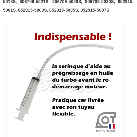
5018S, 806709-5021S, 806709-5028S, 806709-5030S, 852915-
5001S, 852915-5003S, 852915-5005S, 852915-5007S