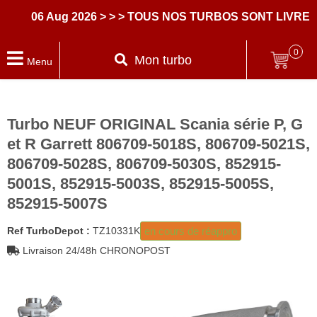
06 Aug 2026
> > > TOUS NOS TURBOS SONT LIVRES 
0
Mon turbo
Menu
Turbo NEUF ORIGINAL Scania série P, G
et R Garrett 806709-5018S, 806709-5021S,
806709-5028S, 806709-5030S, 852915-
5001S, 852915-5003S, 852915-5005S,
852915-5007S
en cours de réappro
Ref TurboDepot :
TZ10331K
Livraison 24/48h CHRONOPOST