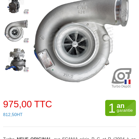
975,00 TTC
1
an
garantie
812,50HT