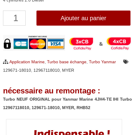
4 cylindres 2.0 Diesel
quantité
Ajouter au panier
de
Turbo
NEUF
ORIGINAL
pour
Application Marine
,
Turbo base échange
,
Turbo Yanmar
Yanmar
129671-18010
,
12967118010
,
MYER
Marine
4JH4-
nécessaire au remontage :
TE
IHI
Turbo NEUF ORIGINAL pour Yanmar Marine 4JH4-TE IHI Turbo
Turbo
12967118010, 129671-18010, MYER, RHB52
12967118010,
129671-
18010,