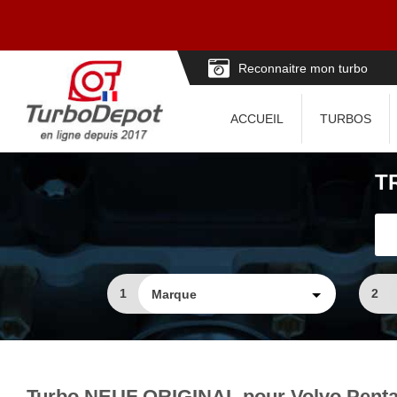
Reconnaitre mon turbo
ACCUEIL
TURBOS
T
1
2
Turbo NEUF ORIGINAL pour Volvo Penta 