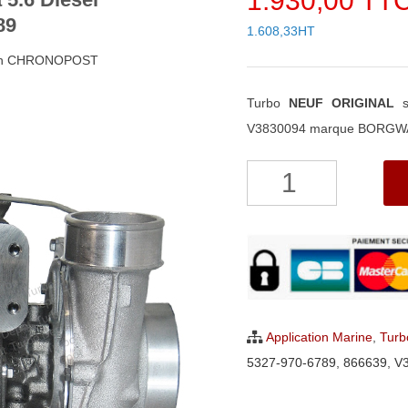
1.930,00 TT
89
1.608,33HT
48h CHRONOPOST
Turbo
NEUF ORIGINAL
s
V3830094 marque BORGWA
quantité
de
Turbo
NEUF
ORIGINAL
pour
Volvo
Application Marine
,
Turbo
Penta
5327-970-6789
,
866639
,
V
5.6
Diesel