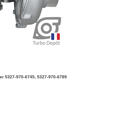
BorgWarner
5327-
970-
6745,
5327-
970-
6789
r 5327-970-6745, 5327-970-6789