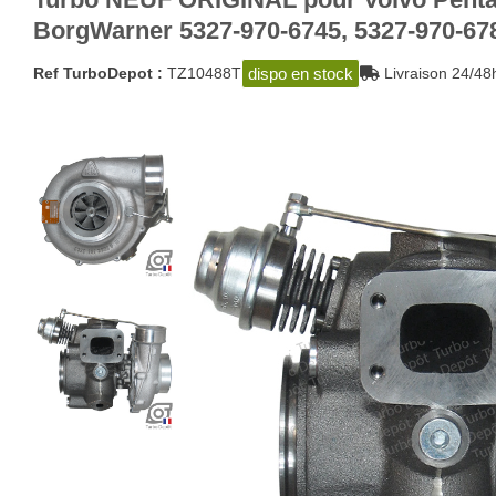
BorgWarner 5327-970-6745, 5327-970-67
dispo en stock
Ref TurboDepot :
TZ10488T
Livraison 24/