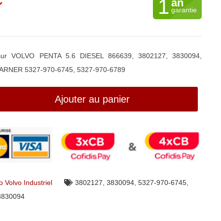
C
1
an
garantie
ur VOLVO PENTA 5.6 DIESEL 866639, 3802127, 3830094,
RNER 5327-970-6745, 5327-970-6789
Ajouter au panier
 Volvo Industriel
3802127
,
3830094
,
5327-970-6745
,
3830094