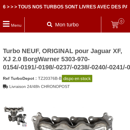
 > > TOUS NOS TURBOS SONT LIVRES AVEC DES PART
0
Mon turbo
Menu
Turbo NEUF, ORIGINAL pour Jaguar XF,
XJ 2.0 BorgWarner 5303-970-
0154/-0191/-0198/-0237/-0238/-0240/-0241/-
dispo en stock
Ref TurboDepot :
TZ20376B-B
Livraison 24/48h CHRONOPOST