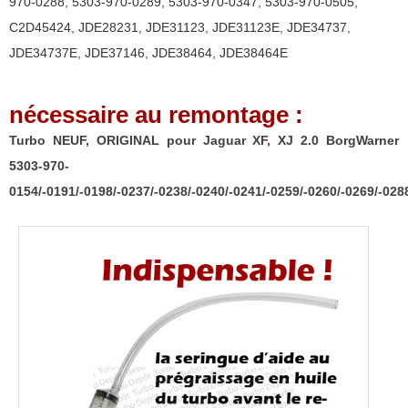
970-0288
,
5303-970-0289
,
5303-970-0347
,
5303-970-0505
,
2.0
C2D45424
,
JDE28231
,
JDE31123
,
JDE31123E
,
JDE34737
,
BorgWarner
JDE34737E
,
JDE37146
,
JDE38464
,
JDE38464E
5303-
970-
nécessaire au remontage :
0154/-0191/-0198/-0237/-0238/-0240/-0241/-0259/-0260/-0269/-028
Turbo NEUF, ORIGINAL pour Jaguar XF, XJ 2.0 BorgWarner
5303-970-
0154/-0191/-0198/-0237/-0238/-0240/-0241/-0259/-0260/-0269/-028