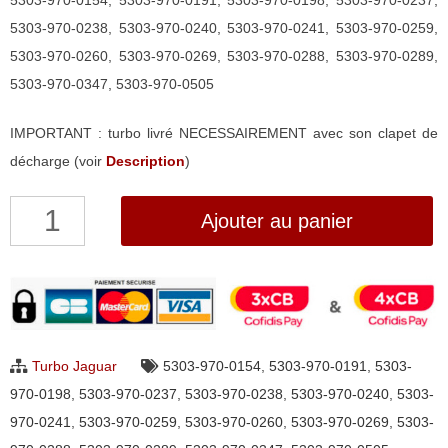
5303-970-0154, 5303-970-0191, 5303-970-0198, 5303-970-0237,
5303-970-0238, 5303-970-0240, 5303-970-0241, 5303-970-0259,
5303-970-0260, 5303-970-0269, 5303-970-0288, 5303-970-0289,
5303-970-0347, 5303-970-0505
IMPORTANT : turbo livré NECESSAIREMENT avec son clapet de
décharge (voir
Description
)
quantité
Ajouter au panier
de
Turbo
NEUF,
ORIGINAL
pour
Turbo Jaguar
5303-970-0154
,
5303-970-0191
,
5303-
Jaguar
970-0198
,
5303-970-0237
,
5303-970-0238
,
5303-970-0240
,
5303-
XF,
970-0241
,
5303-970-0259
,
5303-970-0260
,
5303-970-0269
,
5303-
XJ