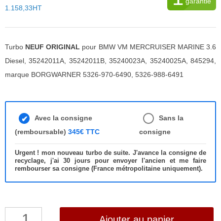
garantie
1.158,33HT
Turbo
NEUF ORIGINAL
pour BMW VM MERCRUISER MARINE 3.6
Diesel, 35242011A, 35242011B, 35240023A, 35240025A, 845294,
marque BORGWARNER 5326-970-6490, 5326-988-6491
Avec la consigne
Sans la
(remboursable)
345€ TTC
consigne
Urgent ! mon nouveau turbo de suite. J'avance la consigne de
recyclage, j'ai 30 jours pour envoyer l'ancien et me faire
rembourser sa consigne (France métropolitaine uniquement).
quantité
Ajouter au panier