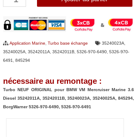
de
Turbo
NEUF
ORIGINAL
pour
Application Marine
,
Turbo base échange
35240023A
,
BMW
35240025A
,
35242011A
,
35242011B
,
5326-970-6490
,
5326-970-
VM
6491
,
845294
Mercruiser
Marine
nécessaire au remontage :
3.6
Diesel
Turbo NEUF ORIGINAL pour BMW VM Mercruiser Marine 3.6
35242011A,
Diesel 35242011A, 35242011B, 35240023A, 35240025A, 845294,
35242011B,
BorgWarner 5326-970-6490, 5326-970-6491
35240023A,
35240025A,
845294,