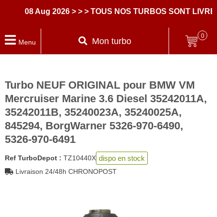
08 Aug 2026
> > > TOUS NOS TURBOS SONT LIVRES 
0
Mon turbo
Menu
Turbo NEUF ORIGINAL pour BMW VM
Mercruiser Marine 3.6 Diesel 35242011A,
35242011B, 35240023A, 35240025A,
845294, BorgWarner 5326-970-6490,
5326-970-6491
dispo en stock
Ref TurboDepot :
TZ10440X
Livraison 24/48h CHRONOPOST