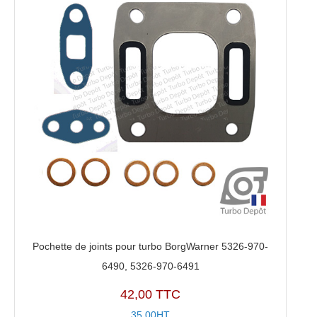
BorgWarner
5326-
970-
6490,
5326-
970-
6491
Pochette de joints pour turbo BorgWarner 5326-970-
6490, 5326-970-6491
42,00 TTC
35,00HT