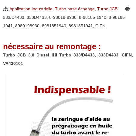
Diesel
Application Industrielle
,
Turbo base échange
,
Turbo JCB
IHI
333/D4433
,
333D4433
,
8-98019-8930
,
8-98185-1940
,
8-98185-
Turbo
1941
,
8980198930
,
8981851940
,
8981851941
,
CIFN
333/D4433,
333D4433,
nécessaire au remontage :
CIFN,
VA430101
Turbo JCB 3.0 Diesel IHI Turbo 333/D4433, 333D4433, CIFN,
VA430101