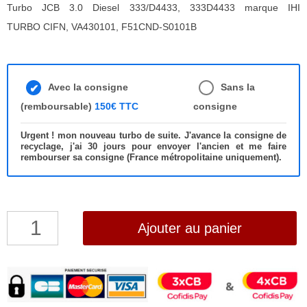
Turbo JCB 3.0 Diesel 333/D4433, 333D4433 marque IHI
TURBO CIFN, VA430101, F51CND-S0101B
Avec la consigne
Sans la
(remboursable)
150€ TTC
consigne
Urgent ! mon nouveau turbo de suite. J'avance la consigne de
recyclage, j'ai 30 jours pour envoyer l'ancien et me faire
rembourser sa consigne (France métropolitaine uniquement).
quantité
Ajouter au panier
de
Turbo
JCB
3.0