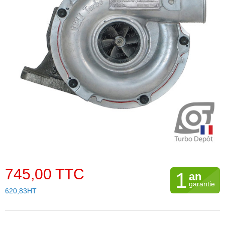
745,00 TTC
1
an
garantie
620,83HT