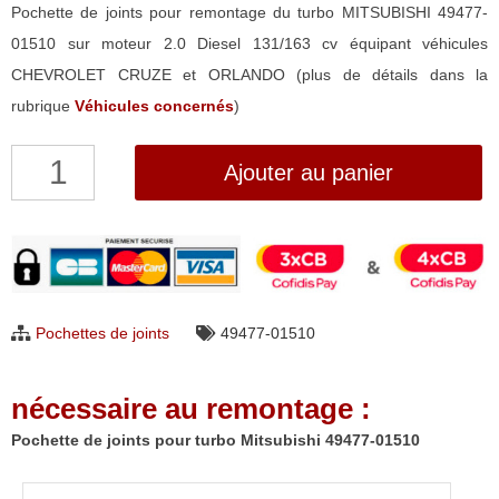
Pochette de joints pour remontage du turbo MITSUBISHI 49477-
01510 sur moteur 2.0 Diesel 131/163 cv équipant véhicules
CHEVROLET CRUZE et ORLANDO (plus de détails dans la
rubrique
Véhicules concernés
)
quantité
Ajouter au panier
de
Pochette
de
joints
pour
Pochettes de joints
49477-01510
turbo
Mitsubishi
nécessaire au remontage :
49477-
01510
Pochette de joints pour turbo Mitsubishi 49477-01510