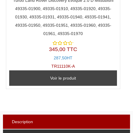
Turbo Land Rover Discovery Evoque 2.0 D Mitsubishi
49335-01900, 49335-01910, 49335-01920, 49335-
01930, 49335-01931, 49335-01940, 49335-01941,
49335-01950, 49335-01951, 49335-01960, 49335-
01961, 49335-01970
345,00 TTC
Note
4.00
287,50HT
sur 5
TR11110K-A
Voir le produit
Description