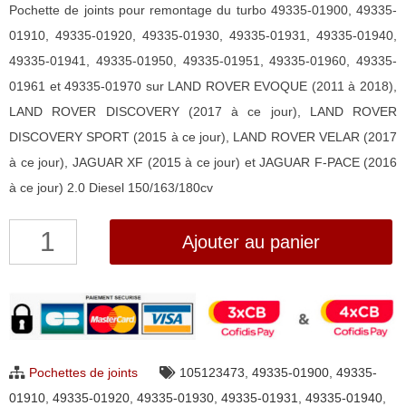
Pochette de joints pour remontage du turbo 49335-01900, 49335-
01910, 49335-01920, 49335-01930, 49335-01931, 49335-01940,
49335-01941, 49335-01950, 49335-01951, 49335-01960, 49335-
01961 et 49335-01970 sur LAND ROVER EVOQUE (2011 à 2018),
LAND ROVER DISCOVERY (2017 à ce jour), LAND ROVER
DISCOVERY SPORT (2015 à ce jour), LAND ROVER VELAR (2017
à ce jour), JAGUAR XF (2015 à ce jour) et JAGUAR F-PACE (2016
à ce jour) 2.0 Diesel 150/163/180cv
quantité
Ajouter au panier
de
Pochette
de
joints
pour
Pochettes de joints
105123473
,
49335-01900
,
49335-
turbo
01910
,
49335-01920
,
49335-01930
,
49335-01931
,
49335-01940
,