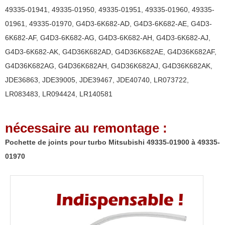
Mitsubishi
49335-01941
,
49335-01950
,
49335-01951
,
49335-01960
,
49335-
49335-
01961
,
49335-01970
,
G4D3-6K682-AD
,
G4D3-6K682-AE
,
G4D3-
01900
6K682-AF
,
G4D3-6K682-AG
,
G4D3-6K682-AH
,
G4D3-6K682-AJ
,
à
G4D3-6K682-AK
,
G4D36K682AD
,
G4D36K682AE
,
G4D36K682AF
,
49335-
G4D36K682AG
,
G4D36K682AH
,
G4D36K682AJ
,
G4D36K682AK
,
01970
JDE36863
,
JDE39005
,
JDE39467
,
JDE40740
,
LR073722
,
LR083483
,
LR094424
,
LR140581
nécessaire au remontage :
Pochette de joints pour turbo Mitsubishi 49335-01900 à 49335-
01970