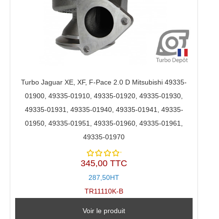
Turbo Jaguar XE, XF, F-Pace 2.0 D Mitsubishi 49335-
01900, 49335-01910, 49335-01920, 49335-01930,
49335-01931, 49335-01940, 49335-01941, 49335-
01950, 49335-01951, 49335-01960, 49335-01961,
49335-01970
345,00 TTC
Note
5.00
sur
287,50HT
5
TR11110K-B
Voir le produit