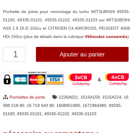
Pochette de joints pour remontage du turbo MITSUBISHI 49335-
01100, 49335-01101, 49335-01102, 49335-01103 sur MITSUBISHI
ASX 1.8 DI-D 150cv et CITROEN C4 AIRCROSS, PEUGEOT 4008
HDi 150cv (plus de détails dans la rubrique
Véhicules concernés
)
quantité
Ajouter au panier
de
Pochette
de
joints
pour
Pochettes de joints
1226A021
,
1515A159
,
1515A224
,
16
turbo
088 518 80
,
16 719 643 80
,
1608851880
,
1671964380
,
49335-
Mitsubishi
01100
,
49335-01101
,
49335-01102
,
49335-01103
49335-
01100,