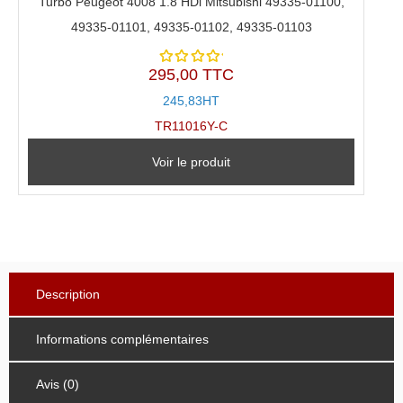
Turbo Peugeot 4008 1.8 HDi Mitsubishi 49335-01100,
49335-01101, 49335-01102, 49335-01103
295,00 TTC
Note
5.00
sur
245,83HT
5
TR11016Y-C
Voir le produit
Description
Informations complémentaires
Avis (0)