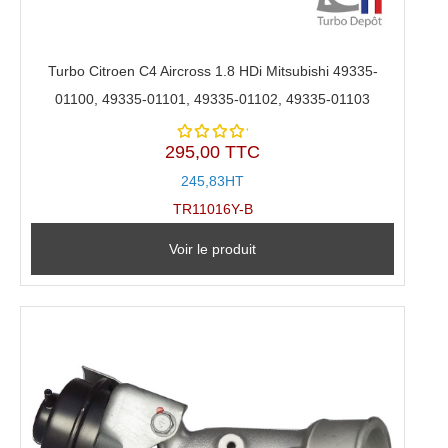
Turbo Citroen C4 Aircross 1.8 HDi Mitsubishi 49335-
01100, 49335-01101, 49335-01102, 49335-01103
295,00 TTC
Note
5.00
sur
245,83HT
5
TR11016Y-B
Voir le produit