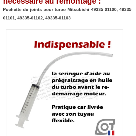
nécessaire au remontage :
49335-
01101,
Pochette de joints pour turbo Mitsubishi 49335-01100, 49335-
49335-
01101, 49335-01102, 49335-01103
01102,
49335-
01103