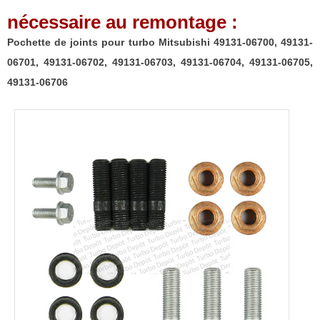
06700,
nécessaire au remontage :
49131-
06701,
Pochette de joints pour turbo Mitsubishi 49131-06700, 49131-
49131-
06701, 49131-06702, 49131-06703, 49131-06704, 49131-06705,
06702,
49131-06706
49131-
06703,
49131-
06704,
49131-
06705,
49131-
06706