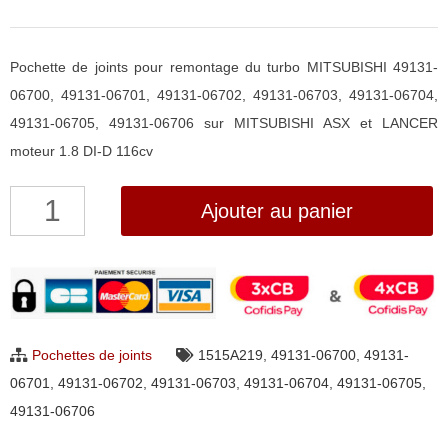
Pochette de joints pour remontage du turbo MITSUBISHI 49131-
06700, 49131-06701, 49131-06702, 49131-06703, 49131-06704,
49131-06705, 49131-06706 sur MITSUBISHI ASX et LANCER
moteur 1.8 DI-D 116cv
quantité
Ajouter au panier
de
Pochette
de
joints
pour
Pochettes de joints
1515A219
,
49131-06700
,
49131-
turbo
06701
,
49131-06702
,
49131-06703
,
49131-06704
,
49131-06705
,
Mitsubishi
49131-06706
49131-