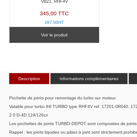
VB21, RHF4V
345,00 TTC
287,50HT
TX11152Y
Voir le produit
Description
Informations complémentaires
Pochette de joints pour remontage du turbo sur moteur.
Valable pour turbo IHI TURBO type RHF4V ref. 17201-0R040,
2.0 D-4D 124/126cv
Les pochettes de joints TURBO-DEPOT sont composées de joints de 
Rappel : les joints liquides ou pâtes à joint sont strictement prohib