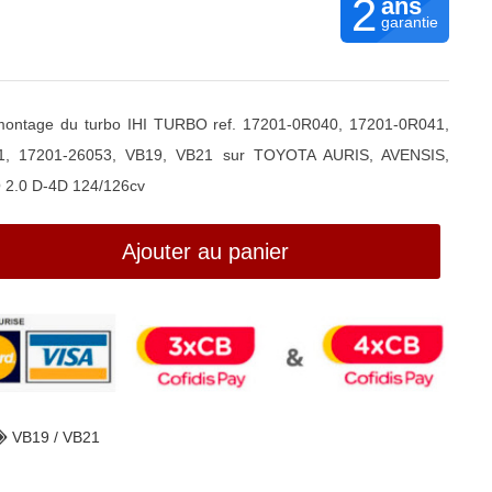
2
ans
garantie
emontage du turbo IHI TURBO ref. 17201-0R040, 17201-0R041,
51, 17201-26053, VB19, VB21 sur TOYOTA AURIS, AVENSIS,
2.0 D-4D 124/126cv
Ajouter au panier
VB19 / VB21