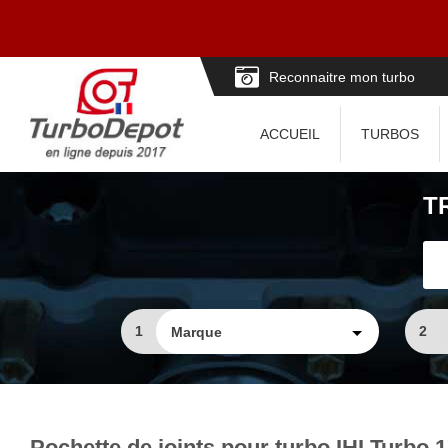
Reconnaitre mon turbo
ACCUEIL
TURBOS
T
1
2
Pochette de joints pour turbo IHI Turbo 