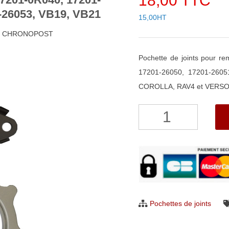
18,00 TTC
-26053, VB19, VB21
15,00HT
48h CHRONOPOST
Pochette de joints pour r
17201-26050, 17201-260
COROLLA, RAV4 et VERSO 
quantité
de
Pochette
de
joints
pour
turbo
Pochettes de joints
IHI
Turbo