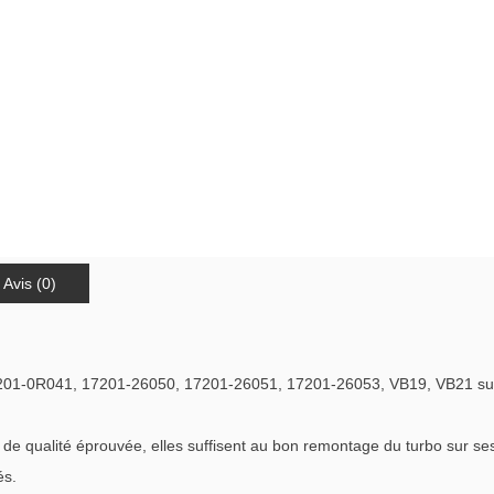
Avis (0)
 17201-0R041, 17201-26050, 17201-26051, 17201-26053, VB19, VB21
qualité éprouvée, elles suffisent au bon remontage du turbo sur ses c
és.