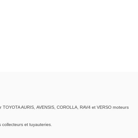
 sur TOYOTA AURIS, AVENSIS, COROLLA, RAV4 et VERSO moteurs
ollecteurs et tuyauteries.