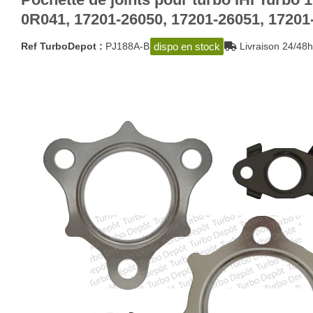
0R041, 17201-26050, 17201-26051, 17201
dispo en stock
Ref TurboDepot :
PJ188A-B
Livraison 24/