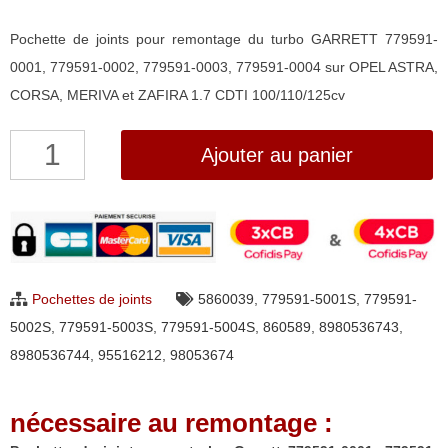
Pochette de joints pour remontage du turbo GARRETT 779591-
0001, 779591-0002, 779591-0003, 779591-0004 sur OPEL ASTRA,
CORSA, MERIVA et ZAFIRA 1.7 CDTI 100/110/125cv
quantité
Ajouter au panier
de
Pochette
de
joints
pour
Pochettes de joints
5860039
,
779591-5001S
,
779591-
turbo
5002S
,
779591-5003S
,
779591-5004S
,
860589
,
8980536743
,
Garrett
8980536744
,
95516212
,
98053674
779591-
0001,
nécessaire au remontage :
779591-