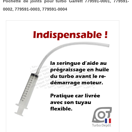
0002,
Pochette de joints pour turbo Garrett 779591-0001, 779591-
779591-
0002, 779591-0003, 779591-0004
0003,
779591-
0004