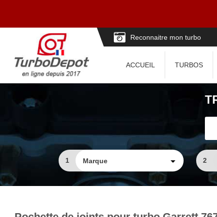
Reconnaitre mon turbo
ACCUEIL
TURBOS
T
1
2
Pochette de joints pour turbo Garrett 76