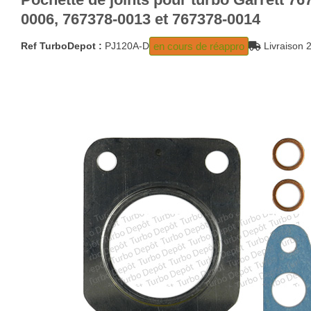
0006, 767378-0013 et 767378-0014
en cours de réappro
Ref TurboDepot :
PJ120A-D
Livraison