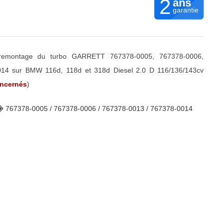
2
ans
garantie
r remontage du turbo GARRETT 767378-0005, 767378-0006,
14 sur BMW 116d, 118d et 318d Diesel 2.0 D 116/136/143cv
oncernés
)
767378-0005 / 767378-0006 / 767378-0013 / 767378-0014