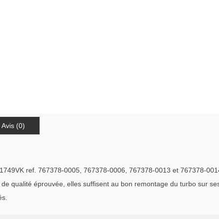
Avis (0)
B1749VK ref. 767378-0005, 767378-0006, 767378-0013 et 767378-001
qualité éprouvée, elles suffisent au bon remontage du turbo sur ses c
és.