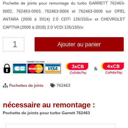
Pochette de joints pour remontage du turbo GARRETT 762463-
0002, 762463-0003, 762463-0004 et 762463-0006 sur OPEL
ANTARA (2006 à 2014) 2.0 CDTI 126/150cv et CHEVROLET
CAPTIVA (2006 à 2018) 2.0 VCDi 126/150cv
quantité
Ajouter au panier
de
Pochette
de
joints
pour
Pochettes de joints
762463
turbo
Garrett
nécessaire au remontage :
762463
Pochette de joints pour turbo Garrett 762463