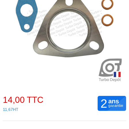
14,00 TTC
2
ans
garantie
11,67HT