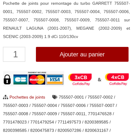
Pochette de joints pour remontage du turbo GARRETT 755507-
0001, 755507-0002, 755507-0003, 755507-0004, 755507-0006,
755507-0007, 755507-0008, 755507-0009, 755507-0011 sur
RENAULT LAGUNA (2001-2007), MEGANE (2002-2009) et
SCENIC (2003-2009) 1.9 dCi 110/130cv
quantité
Ajouter au panier
de
Pochette
de
joints
pour
Pochettes de joints
755507-0001 / 755507-0002 /
turbo
755507-0003 / 755507-0004 / 755507-0006 / 755507-0007 /
Garrett
755507-0008 / 755507-0009 / 755507-0011
,
7701476528 /
755507
7701478023 / 7701479254 / 7711497573 / 8200389585 /
8200398585 / 8200475873 / 8200507286 / 8200631167 /