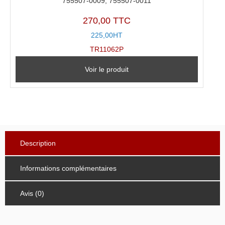
755507-0009, 755507-0011
270,00 TTC
225,00HT
TR11062P
Voir le produit
Description
Informations complémentaires
Avis (0)