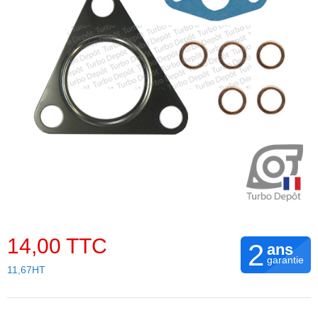
14,00 TTC
2
ans
garantie
11,67HT