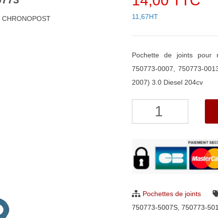
14,00 TTC
11,67HT
48h CHRONOPOST
Pochette de joints pou
750773-0007, 750773-001
2007) 3.0 Diesel 204cv
quantité
de
Pochette
de
joints
pour
turbo
Pochettes de joints
Garrett
750773-5007S
,
750773-50
750773