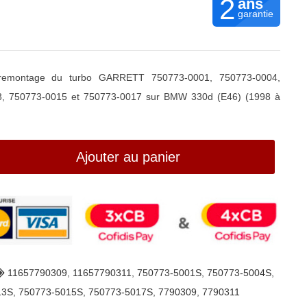
2
ans
garantie
r remontage du turbo GARRETT 750773-0001, 750773-0004,
3, 750773-0015 et 750773-0017 sur BMW 330d (E46) (1998 à
Ajouter au panier
11657790309
,
11657790311
,
750773-5001S
,
750773-5004S
,
13S
,
750773-5015S
,
750773-5017S
,
7790309
,
7790311