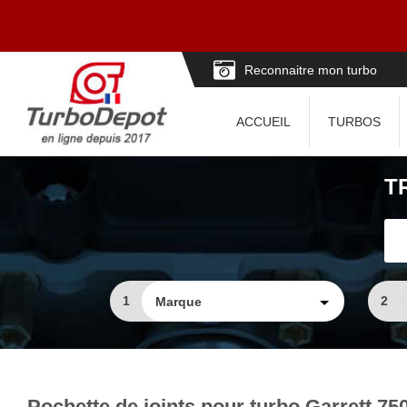
Reconnaitre mon turbo
ACCUEIL
TURBOS
T
1
2
Pochette de joints pour turbo Garrett 75