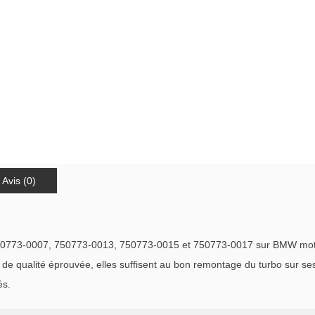
Avis (0)
50773-0007, 750773-0013, 750773-0015 et 750773-0017 sur BMW mote
qualité éprouvée, elles suffisent au bon remontage du turbo sur ses c
és.