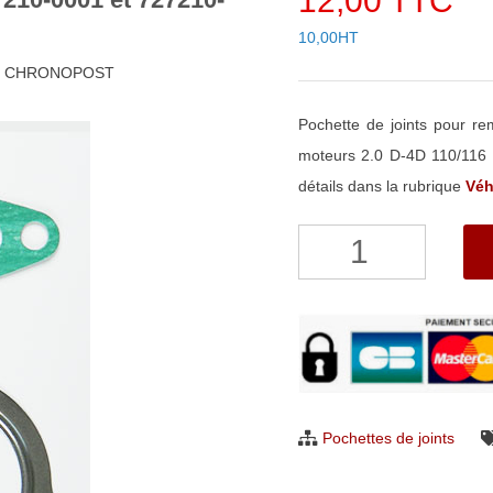
12,00 TTC
10,00HT
48h CHRONOPOST
Pochette de joints pour 
moteurs 2.0 D-4D 110/116
détails dans la rubrique
Véh
quantité
de
Pochette
de
joints
pour
turbo
Pochettes de joints
Garrett
727210-