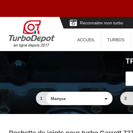
Reconnaitre mon turbo
ACCUEIL
TURBOS
T
1
2
Pochette de joints pour turbo Garrett 72