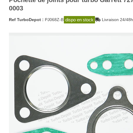
0003
dispo en stock
Ref TurboDepot :
PJ068Z-B
Livraison 24/