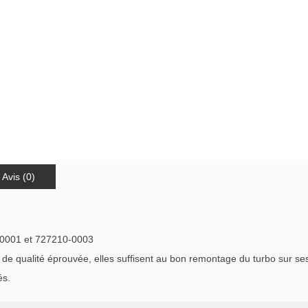
Avis (0)
-0001 et 727210-0003
qualité éprouvée, elles suffisent au bon remontage du turbo sur ses c
és.