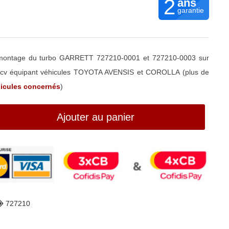
2
ans
garantie
remontage du turbo GARRETT 727210-0001 et 727210-0003 sur
 cv équipant véhicules TOYOTA AVENSIS et COROLLA (plus de
icules concernés
)
Ajouter au panier
727210