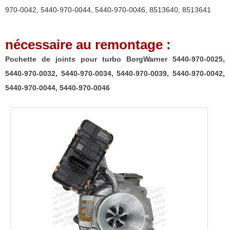
BorgWarner
970-0042
,
5440-970-0044
,
5440-970-0046
,
8513640
,
8513641
5440-
970-
nécessaire au remontage :
0025,
5440-
Pochette de joints pour turbo BorgWarner 5440-970-0025,
970-
5440-970-0032, 5440-970-0034, 5440-970-0039, 5440-970-0042,
0032,
5440-970-0044, 5440-970-0046
5440-
970-
0034,
5440-
970-
0039,
5440-
970-
0042,