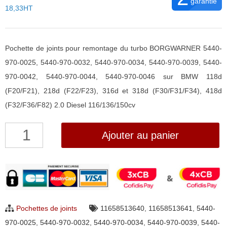
garantie
18,33HT
Pochette de joints pour remontage du turbo BORGWARNER 5440-
970-0025, 5440-970-0032, 5440-970-0034, 5440-970-0039, 5440-
970-0042, 5440-970-0044, 5440-970-0046 sur BMW 118d
(F20/F21), 218d (F22/F23), 316d et 318d (F30/F31/F34), 418d
(F32/F36/F82) 2.0 Diesel 116/136/150cv
quantité
Ajouter au panier
de
Pochette
de
joints
pour
Pochettes de joints
11658513640
,
11658513641
,
5440-
turbo
970-0025
,
5440-970-0032
,
5440-970-0034
,
5440-970-0039
,
5440-