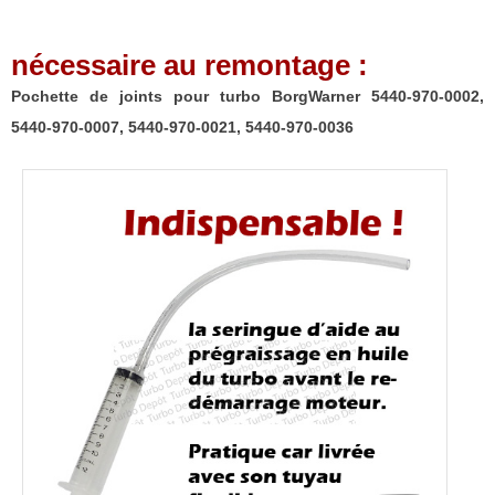
970-
0002,
nécessaire au remontage :
5440-
970-
Pochette de joints pour turbo BorgWarner 5440-970-0002,
0007,
5440-970-0007, 5440-970-0021, 5440-970-0036
5440-
970-
0021,
5440-
970-
0036