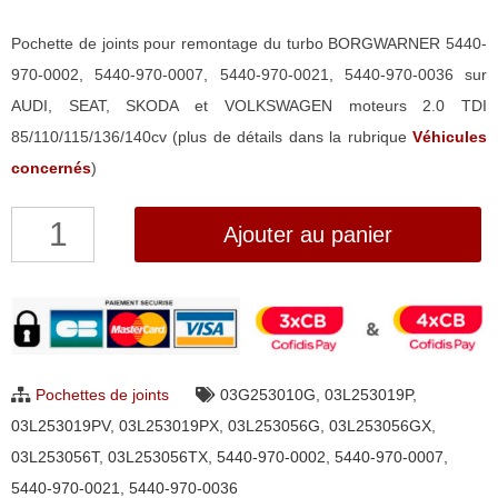
Pochette de joints pour remontage du turbo BORGWARNER 5440-
970-0002, 5440-970-0007, 5440-970-0021, 5440-970-0036 sur
AUDI, SEAT, SKODA et VOLKSWAGEN moteurs 2.0 TDI
85/110/115/136/140cv (plus de détails dans la rubrique
Véhicules
concernés
)
quantité
Ajouter au panier
de
Pochette
de
joints
pour
Pochettes de joints
03G253010G
,
03L253019P
,
turbo
03L253019PV
,
03L253019PX
,
03L253056G
,
03L253056GX
,
BorgWarner
03L253056T
,
03L253056TX
,
5440-970-0002
,
5440-970-0007
,
5440-
5440-970-0021
,
5440-970-0036