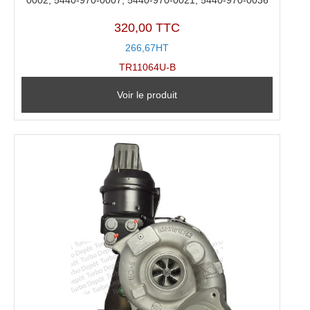
0002, 5440-970-0007, 5440-970-0021, 5440-970-0036
320,00 TTC
266,67HT
TR11064U-B
Voir le produit