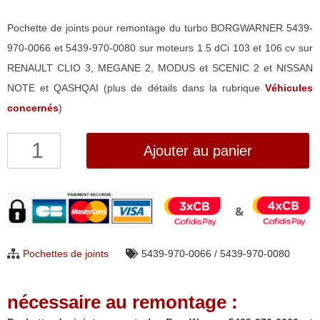
Pochette de joints pour remontage du turbo BORGWARNER 5439-
970-0066 et 5439-970-0080 sur moteurs 1.5 dCi 103 et 106 cv sur
RENAULT CLIO 3, MEGANE 2, MODUS et SCENIC 2 et NISSAN
NOTE et QASHQAI (plus de détails dans la rubrique
Véhicules
concernés
)
quantité
Ajouter au panier
de
Pochette
de
joints
pour
Pochettes de joints
5439-970-0066 / 5439-970-0080
turbo
BorgWarner
nécessaire au remontage :
5439-