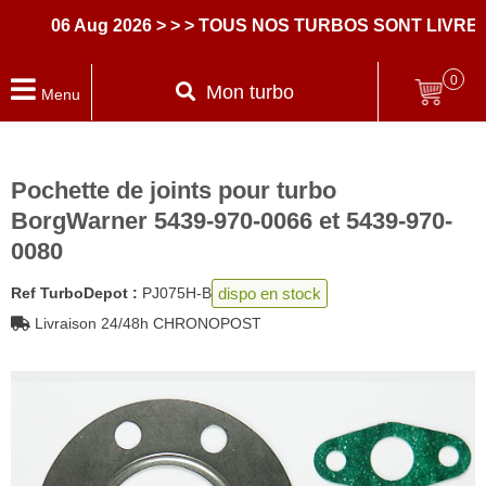
06 Aug 2026
> > > TOUS NOS TURBOS SONT LIVRES 
0
Mon turbo
Menu
Pochette de joints pour turbo
BorgWarner 5439-970-0066 et 5439-970-
0080
dispo en stock
Ref TurboDepot :
PJ075H-B
Livraison 24/48h CHRONOPOST