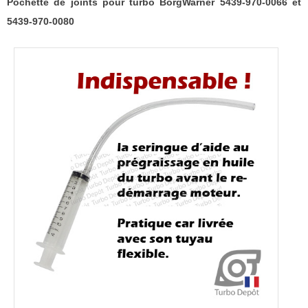
970-
Pochette de joints pour turbo BorgWarner 5439-970-0066 et
0066
5439-970-0080
et
5439-
970-
0080