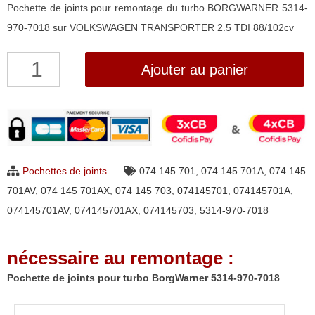
Pochette de joints pour remontage du turbo BORGWARNER 5314-
970-7018 sur VOLKSWAGEN TRANSPORTER 2.5 TDI 88/102cv
quantité
Ajouter au panier
de
Pochette
de
joints
pour
Pochettes de joints
074 145 701
,
074 145 701A
,
074 145
turbo
701AV
,
074 145 701AX
,
074 145 703
,
074145701
,
074145701A
,
BorgWarner
074145701AV
,
074145701AX
,
074145703
,
5314-970-7018
5314-
970-
nécessaire au remontage :
7018
Pochette de joints pour turbo BorgWarner 5314-970-7018