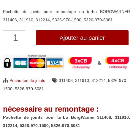
Pochette de joints pour remontage du turbo BORGWARNER
311406, 311910, 312214, 5326-970-1500, 5326-970-6081
quantité
Ajouter au panier
de
Pochette
de
joints
pour
Pochettes de joints
311406
,
311910
,
312214
,
5326-970-
turbo
1500
,
5326-970-6081
BorgWarner
311406,
nécessaire au remontage :
311910,
312214,
Pochette de joints pour turbo BorgWarner 311406, 311910,
5326-
312214, 5326-970-1500, 5326-970-6081