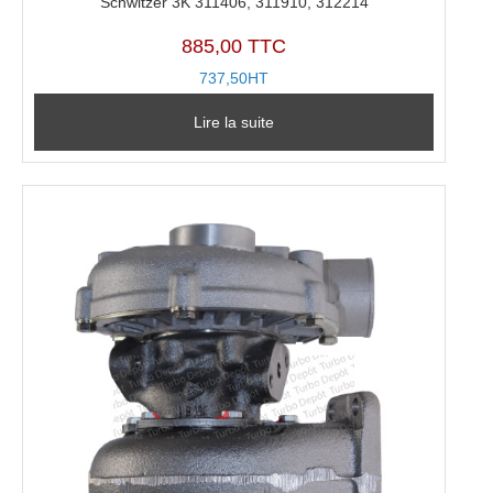
Schwitzer 3K 311406, 311910, 312214
885,00 TTC
737,50HT
Lire la suite