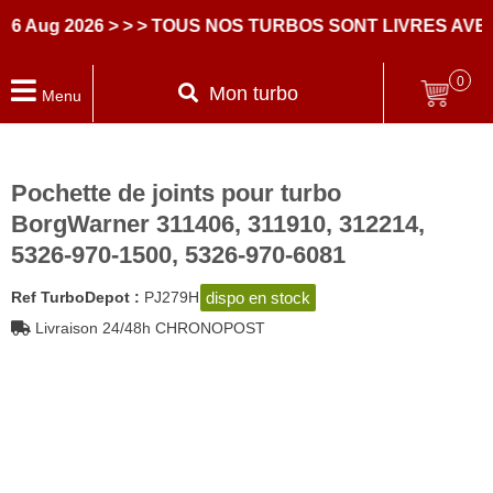
g 2026
> > > TOUS NOS TURBOS SONT LIVRES AVEC DE
0
Mon turbo
Menu
Pochette de joints pour turbo
BorgWarner 311406, 311910, 312214,
5326-970-1500, 5326-970-6081
dispo en stock
Ref TurboDepot :
PJ279H
Livraison 24/48h CHRONOPOST