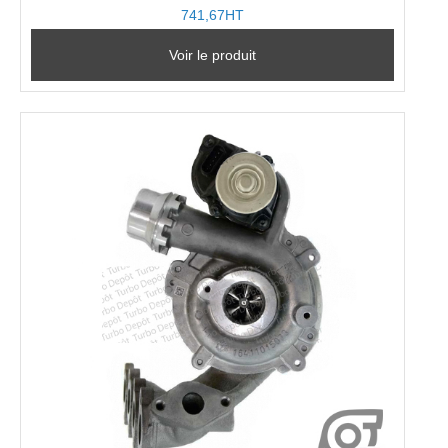
741,67HT
Voir le produit