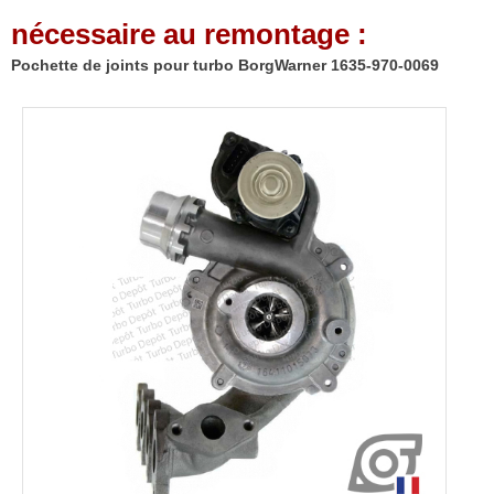
1635-
nécessaire au remontage :
970-
0069
Pochette de joints pour turbo BorgWarner 1635-970-0069