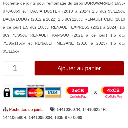
Pochette de joints pour remontage du turbo BORGWARNER 1635-
970-0069 sur DACIA DUSTER (2018 à 2024) 1.5 dCi 95/115cv,
DACIA LODGY (2012 à 2022) 1.5 dCi 115cv, RENAULT CLIO (2019
à ce jour) 1.5 dCi 100cv, RENAULT EXPRESS (2021 à 2024) 1.5
dCi 75/95cv, RENAULT KANGOO (2021 à ce jour) 1.5 dCi
75/95/115cv et RENAULT MEGANE (2016 à 2023) 1.5 dCi
95/115cv
quantité
Ajouter au panier
de
Pochette
de
joints
pour
Pochettes de joints
144103007R
,
144106234R
,
turbo
144106580R
,
144109500R
,
1635-970-0069
BorgWarner