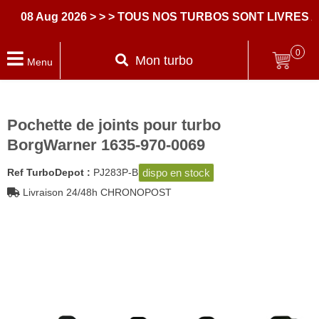
8 Aug 2026
> > > TOUS NOS TURBOS SONT LIVRES AVE
0
Mon turbo
Menu
Pochette de joints pour turbo
BorgWarner 1635-970-0069
dispo en stock
Ref TurboDepot :
PJ283P-B
Livraison 24/48h CHRONOPOST