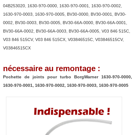
970-
04B253020
,
1630-970-0000
,
1630-970-0001
,
1630-970-0002
,
0000,
1630-970-0003
,
1630-970-0005
,
BV30-0000
,
BV30-0001
,
BV30-
1630-
0002
,
BV30-0003
,
BV30-0005
,
BV30-66A-0000
,
BV30-66A-0001
,
970-
BV30-66A-0002
,
BV30-66A-0003
,
BV30-66A-0005
,
V03 846 515C
,
0001,
V03 846 515CV
,
V03 846 515CX
,
V03846515C
,
V03846515CV
,
1630-
V03846515CX
970-
0002,
nécessaire au remontage :
1630-
970-
Pochette de joints pour turbo BorgWarner 1630-970-0000,
0003,
1630-970-0001, 1630-970-0002, 1630-970-0003, 1630-970-0005
1630-
970-
0005