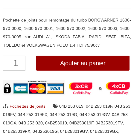
Pochette de joints pour remontage du turbo BORGWARNER 1630-
970-0000, 1630-970-0001, 1630-970-0002, 1630-970-0003, 1630-
970-0005 sur AUDI A1, SKODA FABIA, RAPID, SEAT IBIZA,
TOLEDO et VOLKSWAGEN POLO 1.4 TDI 75/90cv
quantité
Ajouter au panier
de
Pochette
de
joints
pour
Pochettes de joints
04B 253 019
,
04B 253 019F
,
04B 253
turbo
019FV
,
04B 253 019FX
,
04B 253 019G
,
04B 253 019GV
,
04B 253
BorgWarner
019GX
,
04B 253 020
,
04B253019
,
04B253019F
,
04B253019FV
,
1630-
04B253019FX
,
04B253019G
,
04B253019GV
,
04B253019GX
,