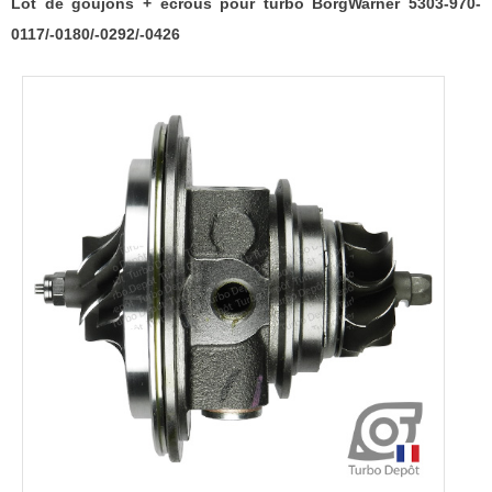
5303-
Lot de goujons + écrous pour turbo BorgWarner 5303-970-
970-
0117/-0180/-0292/-0426
0117/-0180/-0292/-0426