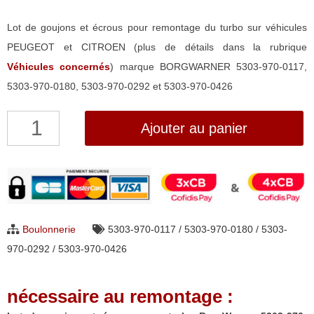
Lot de goujons et écrous pour remontage du turbo sur véhicules
PEUGEOT et CITROEN (plus de détails dans la rubrique
Véhicules concernés
) marque BORGWARNER 5303-970-0117,
5303-970-0180, 5303-970-0292 et 5303-970-0426
quantité
Ajouter au panier
de
Lot
de
goujons
+
Boulonnerie
5303-970-0117 / 5303-970-0180 / 5303-
écrous
970-0292 / 5303-970-0426
pour
turbo
nécessaire au remontage :
BorgWarner