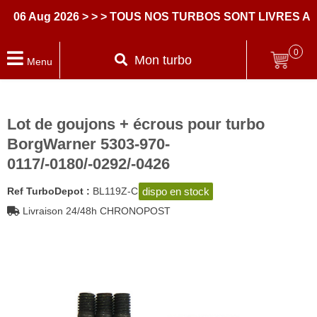
6 Aug 2026
> > > TOUS NOS TURBOS SONT LIVRES AVE
0
Mon turbo
Menu
Lot de goujons + écrous pour turbo
BorgWarner 5303-970-
0117/-0180/-0292/-0426
dispo en stock
Ref TurboDepot :
BL119Z-C
Livraison 24/48h CHRONOPOST