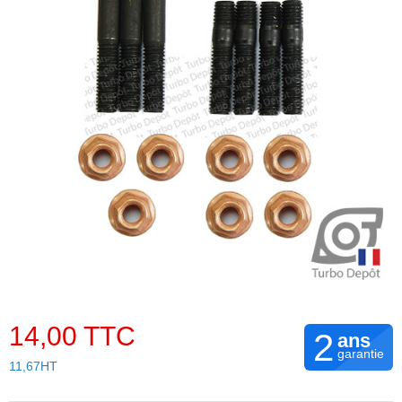
14,00 TTC
2
ans
garantie
11,67HT