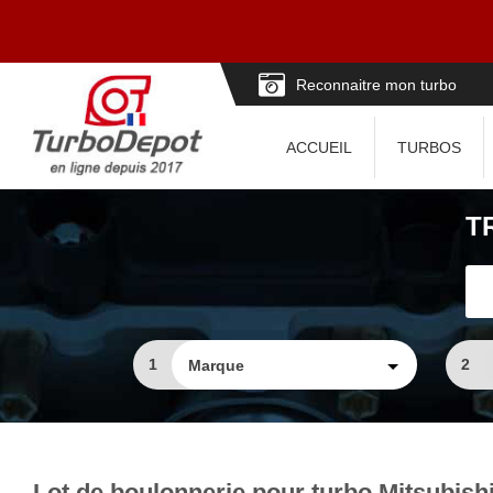
Reconnaitre mon turbo
ACCUEIL
TURBOS
T
1
2
Lot de boulonnerie pour turbo Mitsubish