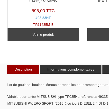
01412, 1515A295
01411,
595,00 TTC
495,83HT
TR11435M-B
Voir le produit
Description
Informations complémentaires
Lot de goujons, boulons, écrous et rondelles pour remontage turb
Valable pour turbo MITSUBISHI type TF035HL références 49335
MITSUBISHI PAJERO SPORT (2016 à ce jour) DIESEL 2.4 DI-D 1