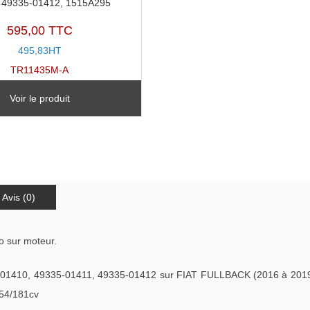
 49335-01412, 1515A295
595,00 TTC
495,83HT
TR11435M-A
Voir le produit
Avis (0)
o sur moteur.
-01410, 49335-01411, 49335-01412 sur FIAT FULLBACK (2016 à 2019)
54/181cv