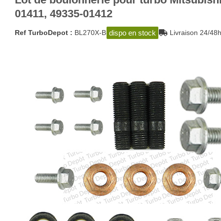
01411, 49335-01412
dispo en stock
Ref TurboDepot :
BL270X-B
Livraison 24/