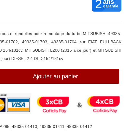
2
ans
garantie
écrous et rondelles pour remontage du turbo MITSUBISHI 49335-
335-01702, 49335-01703, 49335-01704 sur FIAT FULLBACK
D 154/181cv, MITSUBISHI L200 (2015 à ce jour) et MITSUBISHI
jour) DIESEL 2.4 DI-D 154/181cv
Ajouter au panier
A295
,
49335-01410
,
49335-01411
,
49335-01412