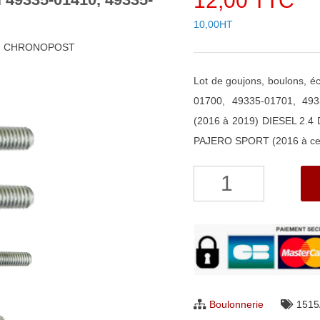
12,00 TTC
10,00HT
48h CHRONOPOST
Lot de goujons, boulons, 
01700, 49335-01701, 49
(2016 à 2019) DIESEL 2.4 
PAJERO SPORT (2016 à ce 
quantité
de
Lot
de
boulonnerie
pour
turbo
Boulonnerie
1515
Mitsubishi