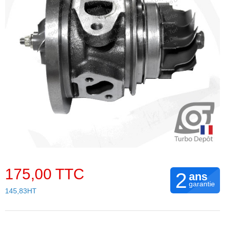
175,00 TTC
2
ans
garantie
145,83HT