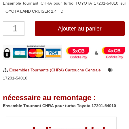
Ensemble tournant CHRA pour turbo TOYOTA 17201-54010 sur
TOYOTA LAND CRUISER 2.4 TD
quantité
Ajouter au panier
de
Ensemble
Tournant
CHRA
pour
Ensembles Tournants (CHRA) Cartouche Centrale
turbo
17201-54010
Toyota
17201-
nécessaire au remontage :
54010
Ensemble Tournant CHRA pour turbo Toyota 17201-54010