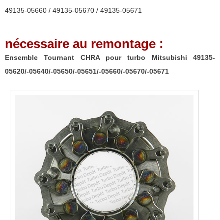
Mitsubishi
49135-05660 / 49135-05670 / 49135-05671
49135-
05620/-05640/-05650/-05651/-05660/-05670/-05671
nécessaire au remontage :
Ensemble Tournant CHRA pour turbo Mitsubishi 49135-
05620/-05640/-05650/-05651/-05660/-05670/-05671