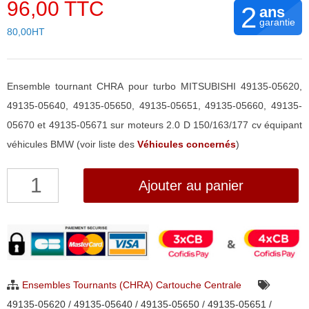
96,00 TTC
2
ans
garantie
80,00HT
Ensemble tournant CHRA pour turbo MITSUBISHI 49135-05620,
49135-05640, 49135-05650, 49135-05651, 49135-05660, 49135-
05670 et 49135-05671 sur moteurs 2.0 D 150/163/177 cv équipant
véhicules BMW (voir liste des
Véhicules concernés
)
quantité
Ajouter au panier
de
Ensemble
Tournant
CHRA
pour
Ensembles Tournants (CHRA) Cartouche Centrale
turbo
49135-05620 / 49135-05640 / 49135-05650 / 49135-05651 /