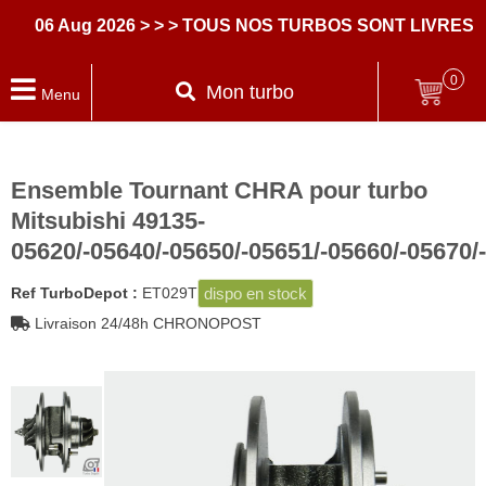
6 Aug 2026
> > > TOUS NOS TURBOS SONT LIVRES AVE
0
Mon turbo
Menu
Ensemble Tournant CHRA pour turbo
Mitsubishi 49135-
05620/-05640/-05650/-05651/-05660/-05670/
dispo en stock
Ref TurboDepot :
ET029T
Livraison 24/48h CHRONOPOST