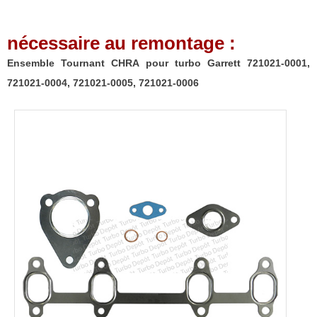
Garrett
721021-
nécessaire au remontage :
0001,
721021-
Ensemble Tournant CHRA pour turbo Garrett 721021-0001,
0004,
721021-0004, 721021-0005, 721021-0006
721021-
0005,
721021-
0006