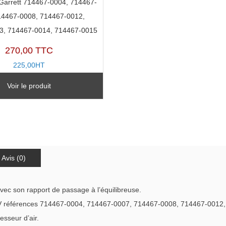
Garrett 714467-0004, 714467-
14467-0008, 714467-0012,
3, 714467-0014, 714467-0015
270,00 TTC
225,00HT
TX11181P-B
Voir le produit
Avis (0)
avec son rapport de passage à l’équilibreuse.
 références 714467-0004, 714467-0007, 714467-0008, 714467-0012
esseur d’air.