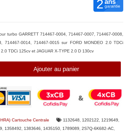
2
ans
garantie
our turbo GARRETT 714467-0004, 714467-0007, 714467-0008,
13, 714467-0014, 714467-0015 sur FORD MONDEO 2.0 TDCi
2.0 TDCi 125cv et JAGUAR X-TYPE 2.0 D 130cv
Ajouter au panier
CHRA) Cartouche Centrale
1132648
,
1202122
,
1219649
,
9
,
1358492
,
1383646
,
1435150
,
1789089
,
2S7Q-6K682-AC
,