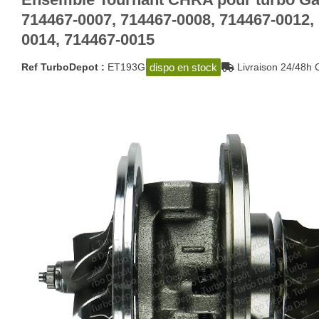
714467-0007, 714467-0008, 714467-0012,
0014, 714467-0015
dispo en stock
Ref TurboDepot :
ET193G
Livraison 24/48