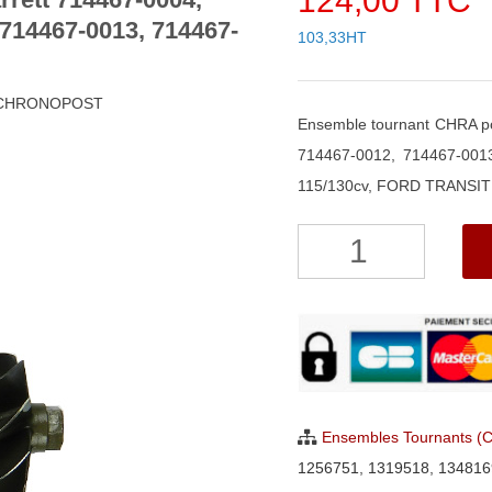
124,00 TTC
 714467-0013, 714467-
103,33HT
h CHRONOPOST
Ensemble tournant CHRA p
714467-0012, 714467-00
115/130cv, FORD TRANSIT 
quantité
de
Ensemble
Tournant
CHRA
pour
turbo
Ensembles Tournants (
Garrett
1256751
,
1319518
,
134816
714467-