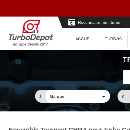
Reconnaitre mon turbo
ACCUEIL
TURBOS
T
1
2
Ensemble Tournant CHRA pour turbo Gar