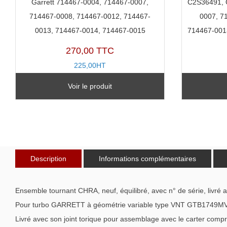
Garrett 714467-0004, 714467-0007,
C2S36491, 
714467-0008, 714467-0012, 714467-
0007, 7
0013, 714467-0014, 714467-0015
714467-001
270,00 TTC
225,00HT
TX11181P-A
Voir le produit
Description
Informations complémentaires
Ensemble tournant CHRA, neuf, équilibré, avec n° de série, livré 
Pour turbo GARRETT à géométrie variable type VNT GTB1749MV
Livré avec son joint torique pour assemblage avec le carter compr