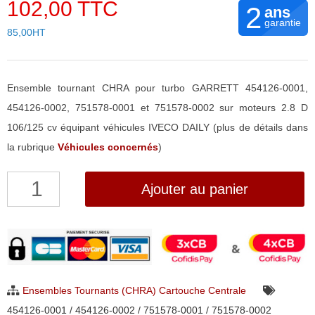
102,00 TTC
2
ans
garantie
85,00HT
Ensemble tournant CHRA pour turbo GARRETT 454126-0001,
454126-0002, 751578-0001 et 751578-0002 sur moteurs 2.8 D
106/125 cv équipant véhicules IVECO DAILY (plus de détails dans
la rubrique
Véhicules concernés
)
quantité
Ajouter au panier
de
Ensemble
Tournant
CHRA
pour
Ensembles Tournants (CHRA) Cartouche Centrale
turbo
454126-0001 / 454126-0002 / 751578-0001 / 751578-0002