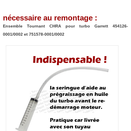
Garrett
454126-
nécessaire au remontage :
0001/0002
et
Ensemble Tournant CHRA pour turbo Garrett 454126-
751578-
0001/0002 et 751578-0001/0002
0001/0002