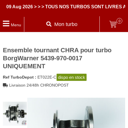
 Aug 2026
> > > TOUS NOS TURBOS SONT LIVRES AVEC
0
Mon turbo
Menu
Ensemble tournant CHRA pour turbo
BorgWarner 5439-970-0017
UNIQUEMENT
dispo en stock
Ref TurboDepot :
ET022E-C
Livraison 24/48h CHRONOPOST