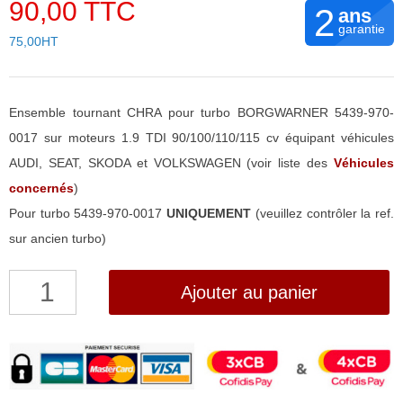
90,00 TTC
2
ans
garantie
75,00HT
Ensemble tournant CHRA pour turbo BORGWARNER 5439-970-
0017 sur moteurs 1.9 TDI 90/100/110/115 cv équipant véhicules
AUDI, SEAT, SKODA et VOLKSWAGEN (voir liste des
Véhicules
concernés
)
Pour turbo 5439-970-0017
UNIQUEMENT
(veuillez contrôler la ref.
sur ancien turbo)
quantité
Ajouter au panier
de
Ensemble
tournant
CHRA