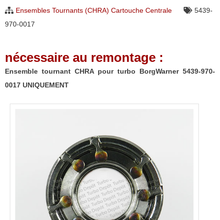
pour
Ensembles Tournants (CHRA) Cartouche Centrale
5439-
turbo
970-0017
BorgWarner
5439-
nécessaire au remontage :
970-
0017
Ensemble tournant CHRA pour turbo BorgWarner 5439-970-
UNIQUEMENT
0017 UNIQUEMENT