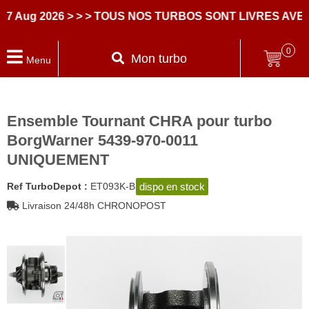
 2026
> > > TOUS NOS TURBOS SONT LIVRES AVEC DES
0
Mon turbo
Menu
Ensemble Tournant CHRA pour turbo
BorgWarner 5439-970-0011
UNIQUEMENT
dispo en stock
Ref TurboDepot :
ET093K-B
Livraison 24/48h CHRONOPOST