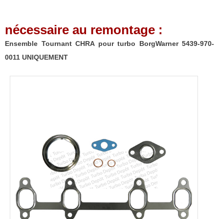
BorgWarner
5439-
nécessaire au remontage :
970-
0011
Ensemble Tournant CHRA pour turbo BorgWarner 5439-970-
UNIQUEMENT
0011 UNIQUEMENT