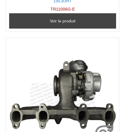
195,83HT
TR11006G-E
Voir le produit