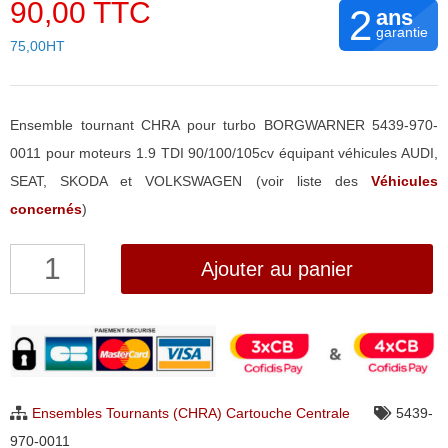
90,00 TTC
2
ans
garantie
75,00HT
Ensemble tournant CHRA pour turbo BORGWARNER 5439-970-
0011 pour moteurs 1.9 TDI 90/100/105cv équipant véhicules AUDI,
SEAT, SKODA et VOLKSWAGEN (voir liste des
Véhicules
concernés
)
quantité
Ajouter au panier
de
Ensemble
Tournant
CHRA
pour
Ensembles Tournants (CHRA) Cartouche Centrale
5439-
turbo
970-0011