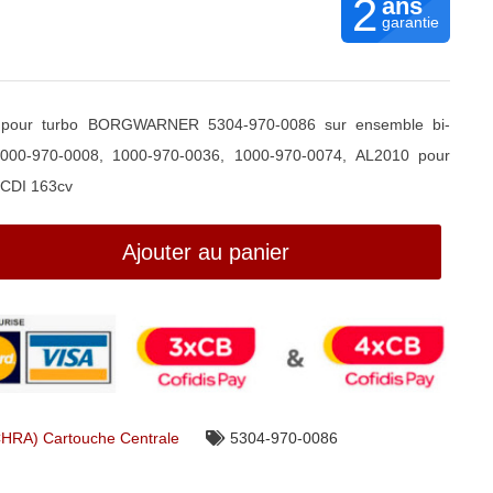
2
ans
garantie
 pour turbo BORGWARNER 5304-970-0086 sur ensemble bi-
000-970-0008, 1000-970-0036, 1000-970-0074, AL2010 pour
 CDI 163cv
Ajouter au panier
CHRA) Cartouche Centrale
5304-970-0086