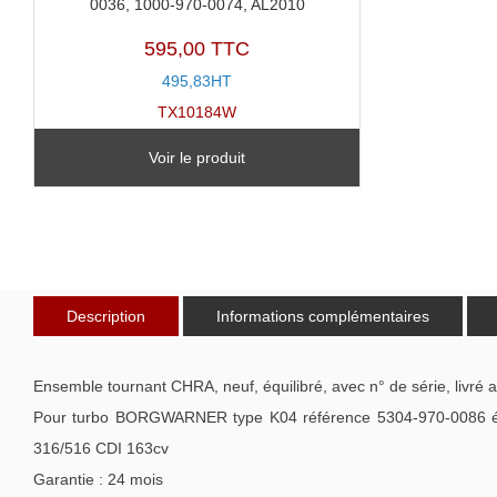
0036, 1000-970-0074, AL2010
595,00 TTC
495,83HT
TX10184W
Voir le produit
Description
Informations complémentaires
Ensemble tournant CHRA, neuf, équilibré, avec n° de série, livré 
Pour turbo BORGWARNER type K04 référence 5304-970-0086 équ
316/516 CDI 163cv
Garantie : 24 mois