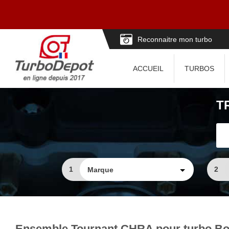
Reconnaitre mon turbo
ACCUEIL
TURBOS
T
1
2
Ensemble Tournant CHRA pour turbo Bo