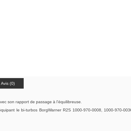
Avis (0)
avec son rapport de passage à l’équilibreuse.
ipant le bi-turbos BorgWarner R2S 1000-970-0008, 1000-970-0036