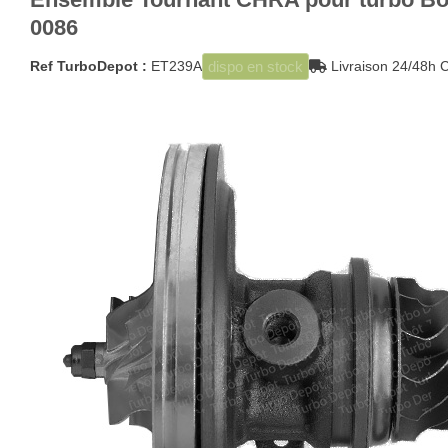
0086
dispo en stock
Ref TurboDepot :
ET239A
Livraison 24/48