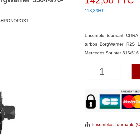
142,00 TTC
118,33HT
h CHRONOPOST
Ensemble tournant CHRA
turbos BorgWarner R2S 1
Mercedes Sprinter 316/516
quantité
de
Ensemble
Tournant
CHRA
pour
turbo
Ensembles Tournants (
BorgWarner
5304-