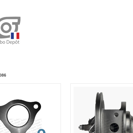
970-
0086
086