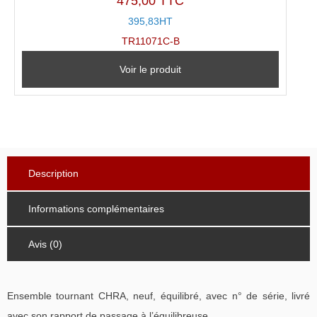
475,00 TTC
395,83HT
TR11071C-B
Voir le produit
Description
Informations complémentaires
Avis (0)
Ensemble tournant CHRA, neuf, équilibré, avec n° de série, livré
avec son rapport de passage à l’équilibreuse.