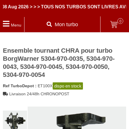
ug 2026
> > > TOUS NOS TURBOS SONT LIVRES AVEC D
0
Mon turbo
Menu
Ensemble tournant CHRA pour turbo
BorgWarner 5304-970-0035, 5304-970-
0043, 5304-970-0045, 5304-970-0050,
5304-970-0054
dispo en stock
Ref TurboDepot :
ET100X
Livraison 24/48h CHRONOPOST