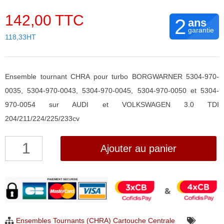
142,00 TTC
2
ans
garantie
118,33HT
Ensemble tournant CHRA pour turbo BORGWARNER 5304-970-
0035, 5304-970-0043, 5304-970-0045, 5304-970-0050 et 5304-
970-0054 sur AUDI et VOLKSWAGEN 3.0 TDI
204/211/224/225/233cv
quantité
Ajouter au panier
de
Ensemble
tournant
CHRA
pour
Ensembles Tournants (CHRA) Cartouche Centrale