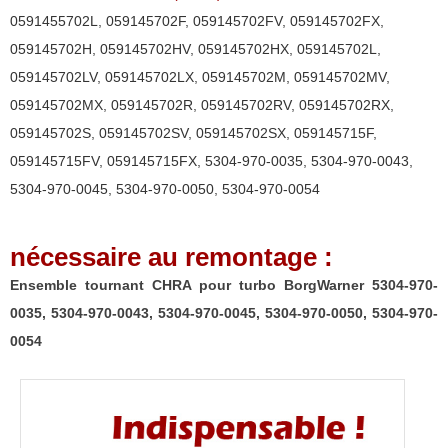
turbo
0591455702L
,
059145702F
,
059145702FV
,
059145702FX
,
BorgWarner
059145702H
,
059145702HV
,
059145702HX
,
059145702L
,
5304-
059145702LV
,
059145702LX
,
059145702M
,
059145702MV
,
970-
059145702MX
,
059145702R
,
059145702RV
,
059145702RX
,
0035,
059145702S
,
059145702SV
,
059145702SX
,
059145715F
,
5304-
059145715FV
,
059145715FX
,
5304-970-0035
,
5304-970-0043
,
970-
5304-970-0045
,
5304-970-0050
,
5304-970-0054
0043,
5304-
nécessaire au remontage :
970-
0045,
Ensemble tournant CHRA pour turbo BorgWarner 5304-970-
5304-
0035, 5304-970-0043, 5304-970-0045, 5304-970-0050, 5304-970-
970-
0054
0050,
5304-
970-