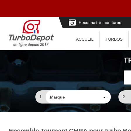
Reconnaitre mon turbo
ACCUEIL
TURBOS
T
1
2
Ensemble Tournant CHRA pour turbo Bo