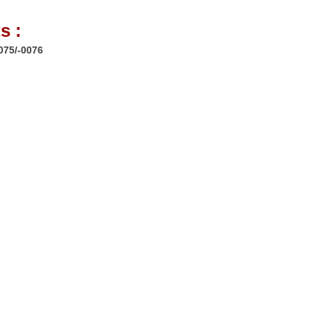
s :
075/-0076