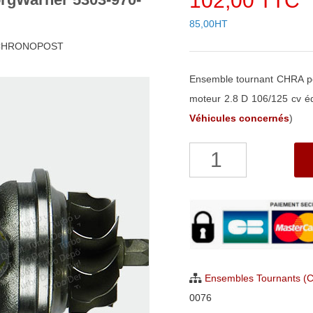
102,00 TTC
85,00HT
h CHRONOPOST
Ensemble tournant CHRA 
moteur 2.8 D 106/125 cv éq
Véhicules concernés
)
quantité
de
Ensemble
Tournant
CHRA
pour
turbo
Ensembles Tournants (
BorgWarner
0076
5303-