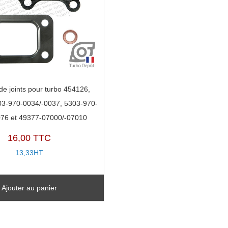
de joints pour turbo 454126,
03-970-0034/-0037, 5303-970-
076 et 49377-07000/-07010
16,00 TTC
13,33HT
Ajouter au panier