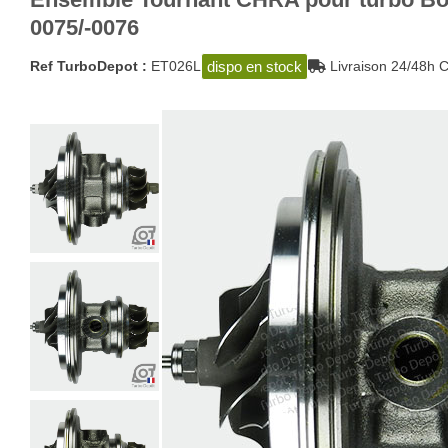
0075/-0076
dispo en stock
Ref TurboDepot :
ET026L
Livraison 24/48