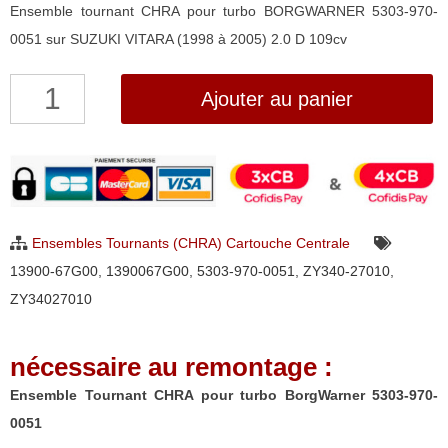
Ensemble tournant CHRA pour turbo BORGWARNER 5303-970-
0051 sur SUZUKI VITARA (1998 à 2005) 2.0 D 109cv
quantité
Ajouter au panier
de
Ensemble
Tournant
CHRA
pour
Ensembles Tournants (CHRA) Cartouche Centrale
turbo
13900-67G00
,
1390067G00
,
5303-970-0051
,
ZY340-27010
,
BorgWarner
ZY34027010
5303-
970-
nécessaire au remontage :
0051
Ensemble Tournant CHRA pour turbo BorgWarner 5303-970-
0051