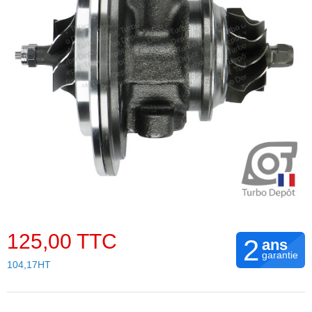
125,00 TTC
2
ans
garantie
104,17HT