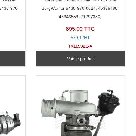
5438-970-
BorgWarner 5438-970-0024, 46336480,
46343559, 71797380,
695,00 TTC
579,17HT
TX11532E-A
Voir le produit