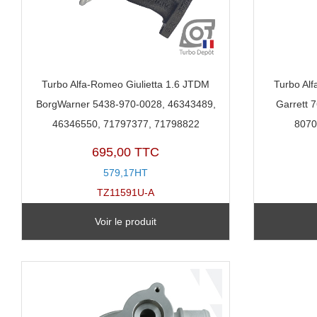
Turbo Alfa-Romeo Giulietta 1.6 JTDM
Turbo Alf
BorgWarner 5438-970-0028, 46343489,
Garrett 
46346550, 71797377, 71798822
8070
695,00 TTC
579,17HT
TZ11591U-A
Voir le produit