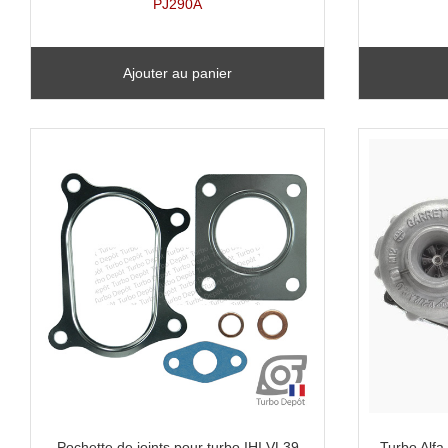
PJ290A
Ajouter au panier
Pochette de joints pour turbo IHI VL39
Turbo Alfa