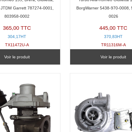
0 JTDM Garrett 787274-0001,
BorgWarner 5438-970-0008, 
803958-0002
0026
365,00 TTC
445,00 TTC
304,17HT
370,83HT
TX11472U-A
TR11316M-A
Voir le produit
Voir le produit