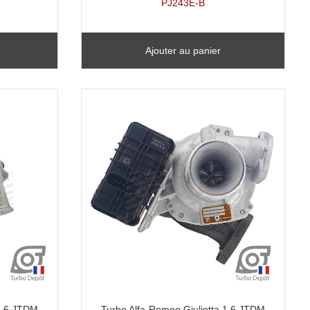
PJ243E-B
Ajouter au panier
 1.6 JTDM
Turbo Alfa-Romeo Giulietta 1.6 JTDM