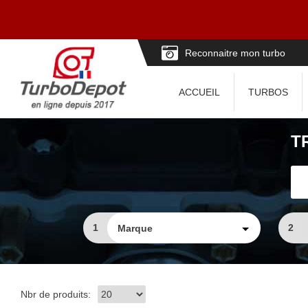
Reconnaitre mon turbo
ACCUEIL
TURBOS
T
1
2
Nbr de produits: