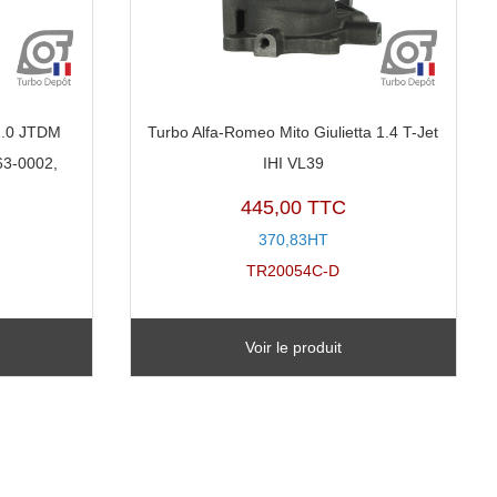
 2.0 JTDM
Turbo Alfa-Romeo Mito Giulietta 1.4 T-Jet
63-0002,
IHI VL39
445,00 TTC
370,83HT
TR20054C-D
Voir le produit