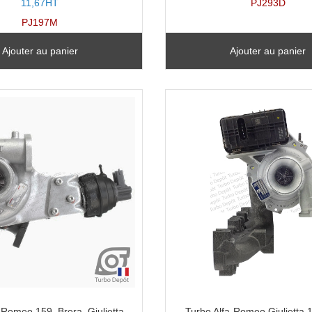
11,67HT
PJ293D
PJ197M
Ajouter au panier
Ajouter au panier
-Romeo 159, Brera, Giulietta,
Turbo Alfa-Romeo Giulietta