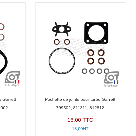
o Garrett
Pochette de joints pour turbo Garrett
0002
799502, 811311, 812812
18,00 TTC
15,00HT