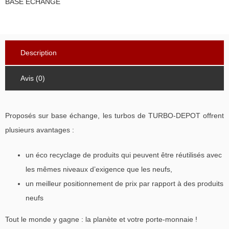
BASE ECHANGE
pour
plus
d'éco
recyclage
Description
Avis (0)
Proposés sur base échange, les turbos de TURBO-DEPOT offrent
plusieurs avantages :
un éco recyclage de produits qui peuvent être réutilisés avec
les mêmes niveaux d’exigence que les neufs,
un meilleur positionnement de prix par rapport à des produits
neufs
Tout le monde y gagne : la planète et votre porte-monnaie !