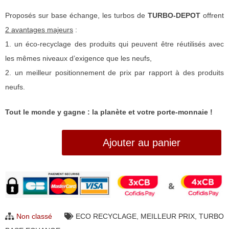
Proposés sur base échange, les turbos de
TURBO-DEPOT
offrent
2 avantages majeurs
:
1. un éco-recyclage des produits qui peuvent être réutilisés avec
les mêmes niveaux d’exigence que les neufs,
2. un meilleur positionnement de prix par rapport à des produits
neufs.
Tout le monde y gagne : la planète et votre porte-monnaie !
quantité
Ajouter au panier
de
Turbo
base
échange,
le
Non classé
ECO RECYCLAGE
,
MEILLEUR PRIX
,
TURBO
reconditionnement