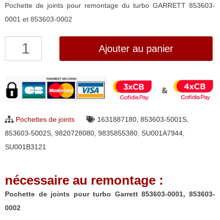
Pochette de joints pour remontage du turbo GARRETT 853603-
0001 et 853603-0002
quantité
Ajouter au panier
de
Pochette
de
joints
pour
Pochettes de joints
1631887180
,
853603-5001S
,
turbo
853603-5002S
,
9820728080
,
9835855380
,
SU001A7944
,
Garrett
SU001B3121
853603-
0001,
nécessaire au remontage :
853603-
0002
Pochette de joints pour turbo Garrett 853603-0001, 853603-
0002