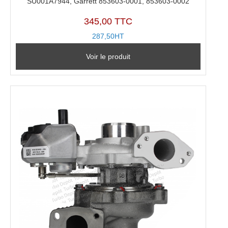
SU001A7944, Garrett 853603-0001, 853603-0002
345,00 TTC
287,50HT
Voir le produit