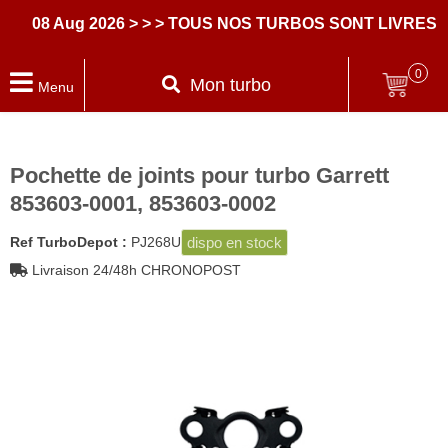
8 Aug 2026
> > > TOUS NOS TURBOS SONT LIVRES AVE
0
Mon turbo
Menu
Pochette de joints pour turbo Garrett
853603-0001, 853603-0002
dispo en stock
Ref TurboDepot :
PJ268U
Livraison 24/48h CHRONOPOST