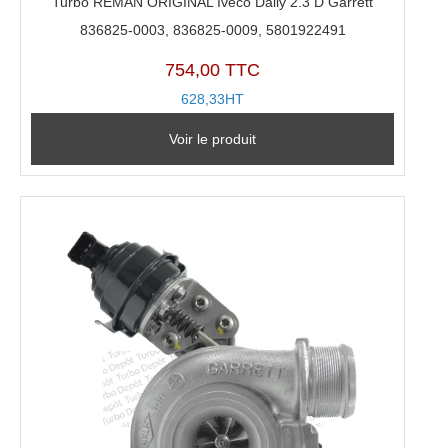
Turbo REMAN ORIGINAL Iveco Daily 2.3 D Garrett
836825-0003, 836825-0009, 5801922491
754,00 TTC
628,33HT
Voir le produit