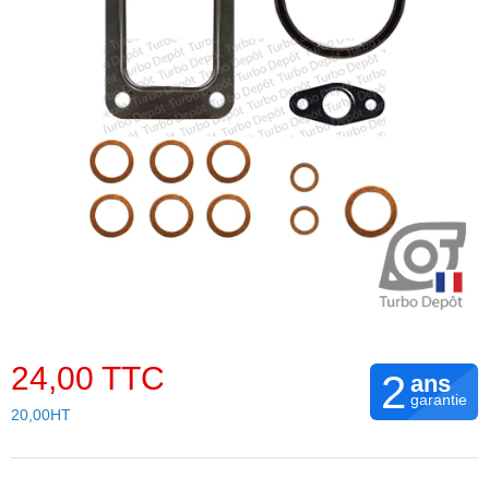
24,00 TTC
2
ans
garantie
20,00HT