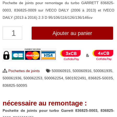
Pochette de joints pour remontage du turbo GARRETT 836825-
0003, 836825-0009 sur IVECO DAILY (2006 à 2013) et IVECO
DAILY (2013 à 2016) 2.3 D 95/106/116/126/136/146cv
quantité
Ajouter au panier
de
Pochette
de
joints
pour
Pochettes de joints
500060915
,
500060916
,
500061935
,
turbo
500061936
,
500062253
,
500062254
,
5801922491
,
836825-5003S
,
Garrett
836825-5009S
836825-
0003,
nécessaire au remontage :
836825-
0009,
Pochette de joints pour turbo Garrett 836825-0003, 836825-