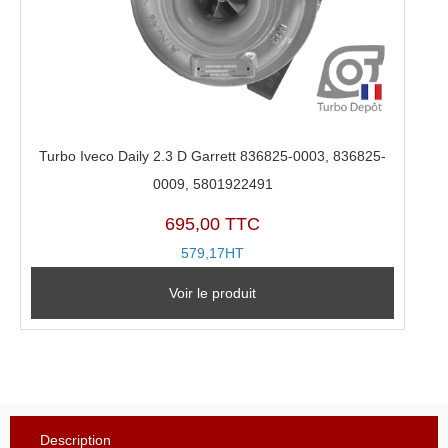
Turbo Iveco Daily 2.3 D Garrett 836825-0003, 836825-
0009, 5801922491
695,00 TTC
579,17HT
Voir le produit
Description