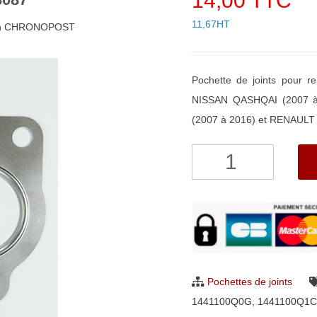
14,00 TTC
11,67HT
48h CHRONOPOST
Pochette de joints pour
NISSAN QASHQAI (2007 à
(2007 à 2016) et RENAULT 
quantité
de
Pochette
de
joints
pour
turbo
Pochettes de joints
Garrett
1441100Q0G
,
1441100Q1C
773087