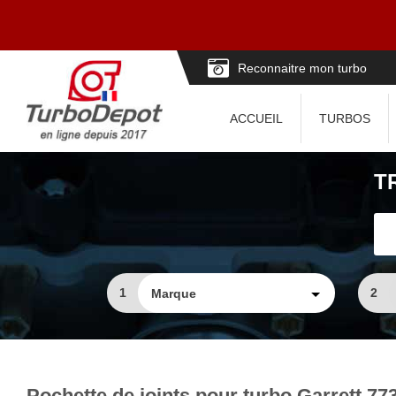
Reconnaitre mon turbo
ACCUEIL
TURBOS
T
1
2
Pochette de joints pour turbo Garrett 77