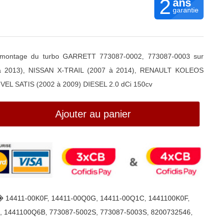
2
ans
garantie
 remontage du turbo GARRETT 773087-0002, 773087-0003 sur
 2013), NISSAN X-TRAIL (2007 à 2014), RENAULT KOLEOS
VEL SATIS (2002 à 2009) DIESEL 2.0 dCi 150cv
Ajouter au panier
14411-00K0F
,
14411-00Q0G
,
14411-00Q1C
,
1441100K0F
,
,
1441100Q6B
,
773087-5002S
,
773087-5003S
,
8200732546
,