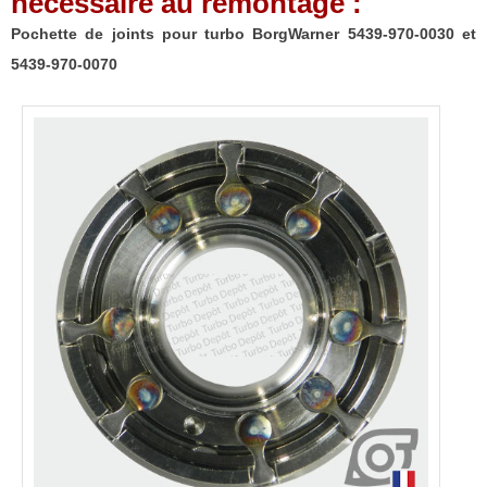
nécessaire au remontage :
5439-
970-
Pochette de joints pour turbo BorgWarner 5439-970-0030 et
0030
5439-970-0070
et
5439-
970-
0070