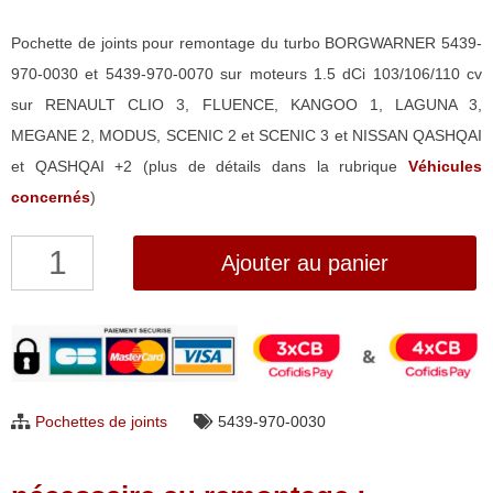
Pochette de joints pour remontage du turbo BORGWARNER 5439-
970-0030 et 5439-970-0070 sur moteurs 1.5 dCi 103/106/110 cv
sur RENAULT CLIO 3, FLUENCE, KANGOO 1, LAGUNA 3,
MEGANE 2, MODUS, SCENIC 2 et SCENIC 3 et NISSAN QASHQAI
et QASHQAI +2 (plus de détails dans la rubrique
Véhicules
concernés
)
quantité
Ajouter au panier
de
Pochette
de
joints
pour
Pochettes de joints
5439-970-0030
turbo
BorgWarner