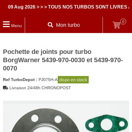
9 Aug 2026
> > > TOUS NOS TURBOS SONT LIVRES AVEC
0
Mon turbo
Menu
Pochette de joints pour turbo
BorgWarner 5439-970-0030 et 5439-970-
0070
dispo en stock
Ref TurboDepot :
PJ075H-A
Livraison 24/48h CHRONOPOST